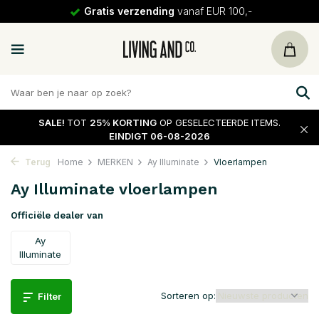
Gratis verzending
vanaf EUR 100,-
SALE!
TOT
25% KORTING
OP GESELECTEERDE ITEMS.
EINDIGT 06-08-2026
Terug
Home
MERKEN
Ay Illuminate
Vloerlampen
Ay Illuminate vloerlampen
Officiële dealer van
Ay
Illuminate
Sorteren op:
Filter