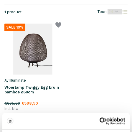
Toon:
1 product
SALE 10%
Ay Illuminate
Vloerlamp Twiggy Egg bruin
bamboe ø60cm
€665,00
€598,50
Incl. btw
• Op voorraad