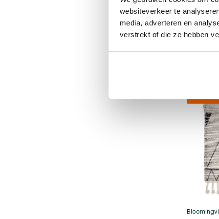
Denton 
websiteverkeer te analyseren
€169,00
media, adverteren en analys
€126,75
verstrekt of die ze hebben v
Incl. btw
• Op voo
SALE 25
Bloomingvi