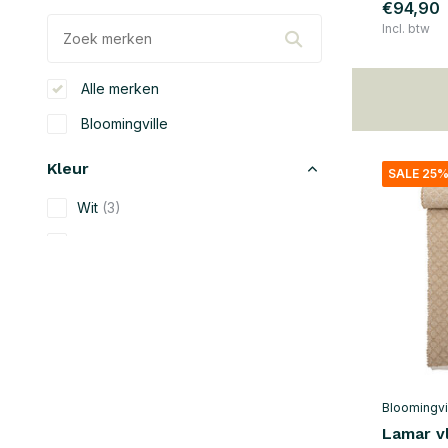
€94,90
Incl. btw
Alle merken
Bloomingville
Kleur
SALE 25
Wit
(3)
Beige
(8)
Zwart
(6)
Blauw
(3)
Groen
(3)
Grijs
(6)
Bloomingvi
Geel
(3)
Lamar v