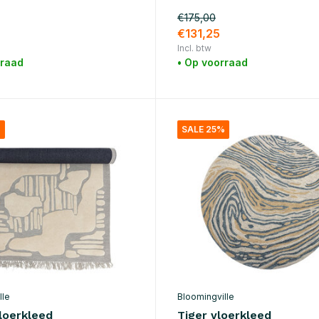
€175,00
€131,25
Incl. btw
rraad
• Op voorraad
%
SALE 25%
lle
Bloomingville
loerkleed
Tiger vloerkleed