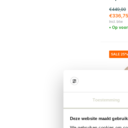
€449,00
€336,7
Incl. btw
• Op voo
SALE 25
Toestemming
Deze website maakt gebruik
Bloomingvi
We gebruiken cookies om cont