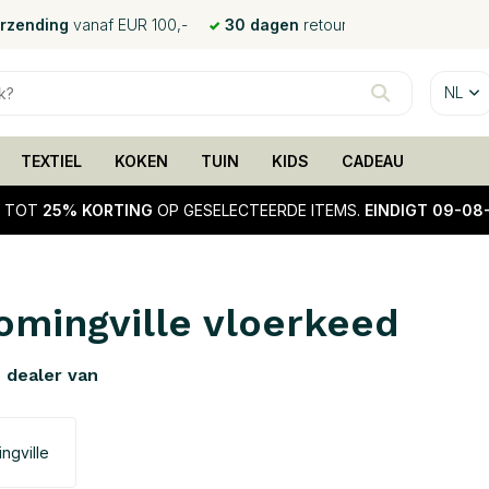
erzending
vanaf EUR 100,-
30 dagen
retour
NL
TEXTIEL
KOKEN
TUIN
KIDS
CADEAU
!
TOT
25% KORTING
OP GESELECTEERDE ITEMS.
EINDIGT 09-08
omingville vloerkeed
e dealer van
ngville