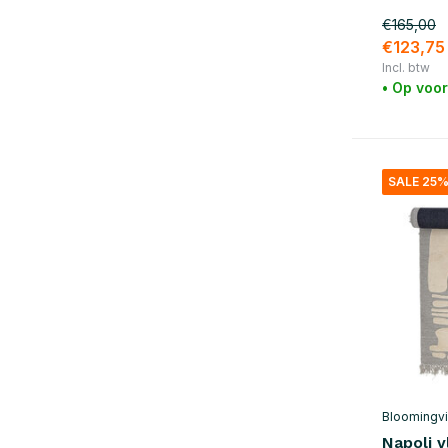
Oranje
(1)
€165,00
Rood
(2)
€123,75
Incl. btw
Paars
(2)
• Op voo
Toon meer
Materiaal
SALE 25
Katoen
(26)
Canvas
(1)
Wol
(14)
Bloomingvi
Napoli v