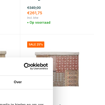
€349,00
€261,75
Incl. btw
• Op voorraad
SALE 25%
Over
Bloomingville
 media te bieden en om ons