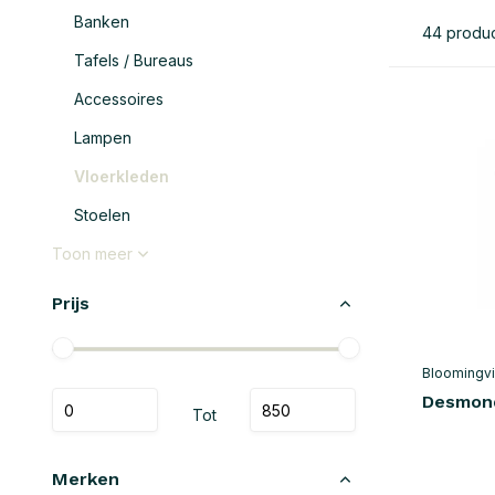
Banken
44 produ
Tafels / Bureaus
Accessoires
Lampen
Vloerkleden
Stoelen
Toon meer
Prijs
Bloomingvi
Desmond
Tot
Merken