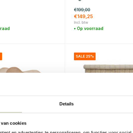
€199,00
5
€149,25
Incl. btw
rraad
• Op voorraad
%
SALE 25%
Details
 van cookies
lle
Bloomingville
ent en advertenties te personaliseren, om functies voor social