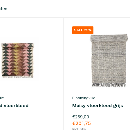
cten
SALE 25%
lle
Bloomingville
 vloerkleed
Maisy vloerkleed grijs
€269,00
€201,75
Incl. btw