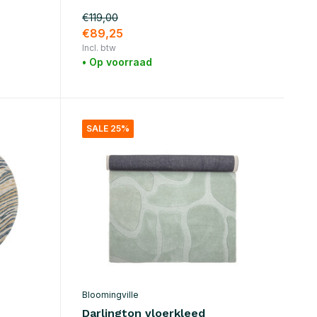
€119,00
€89,25
Incl. btw
• Op voorraad
SALE 25%
Bloomingville
Darlington vloerkleed