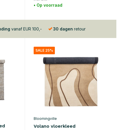
• Op voorraad
nding
vanaf EUR 100,-
30 dagen
retour
SALE 25%
Bloomingville
eed
Volano vloerkleed