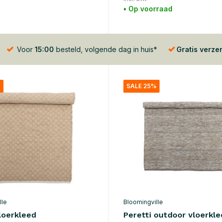
• Op voorraad
Voor
15:00
besteld, volgende dag in huis*
Gratis verze
%
SALE 25%
lle
Bloomingville
loerkleed
Peretti outdoor vloerkl