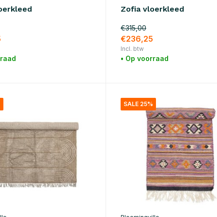
oerkleed
Zofia vloerkleed
€315,00
5
€236,25
Incl. btw
rraad
• Op voorraad
%
SALE 25%