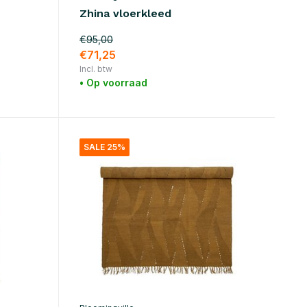
Zhina vloerkleed
€95,00
€71,25
Incl. btw
• Op voorraad
SALE 25%