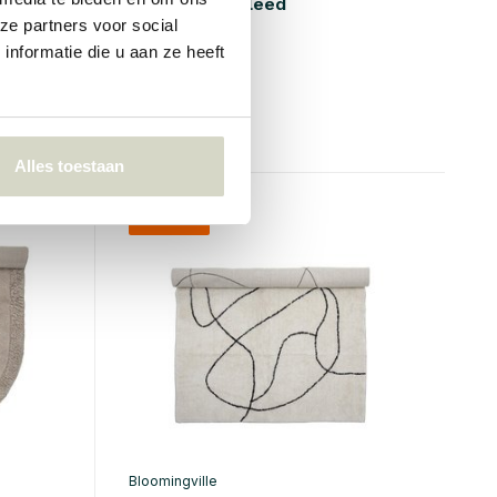
Ysolde vloerkleed
ze partners voor social
€259,00
nformatie die u aan ze heeft
€194,25
Incl. btw
• Op voorraad
Alles toestaan
SALE 25%
Bloomingville