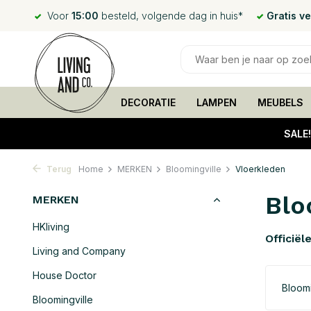
Voor
15:00
besteld, volgende dag in huis*
Gratis v
DECORATIE
LAMPEN
MEUBELS
SALE
Terug
Home
MERKEN
Bloomingville
Vloerkleden
Blo
MERKEN
HKliving
Officiël
Living and Company
House Doctor
Bloomi
Bloomingville