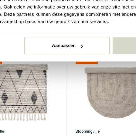
vloerkleed
Any vloerkleed
. Ook delen we informatie over uw gebruik van onze site met on
€269,00
e. Deze partners kunnen deze gegevens combineren met andere i
€201,75
erzameld op basis van uw gebruik van hun services.
Incl. btw
rraad
• Op voorraad
Aanpassen
%
SALE 25%
lle
Bloomingville