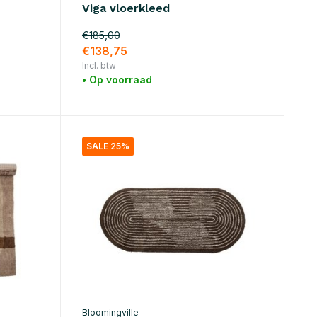
Viga vloerkleed
€185,00
€138,75
Incl. btw
• Op voorraad
SALE 25%
Bloomingville