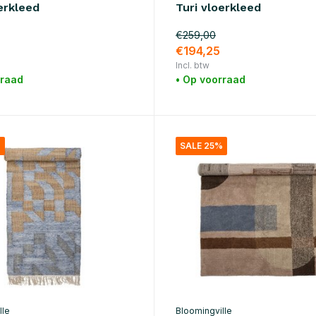
erkleed
Turi vloerkleed
€259,00
€194,25
Incl. btw
rraad
• Op voorraad
%
SALE 25%
lle
Bloomingville