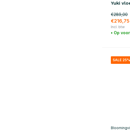
Yuki vlo
€289,00
€216,75
Incl. btw
• Op voo
SALE 25
Bloomingvi