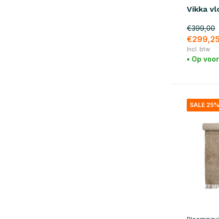
Vikka vl
€399,00
€299,2
Incl. btw
• Op voo
SALE 25