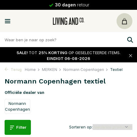
30 dagen
retour
SALE!
TOT
25% KORTING
OP GESELECTEERDE ITEMS.
EINDIGT 06-08-2026
Terug
Home
MERKEN
Normann Copenhagen
Textiel
Normann Copenhagen textiel
Officiële dealer van
Normann
Copenhagen
Sorteren op:
Filter