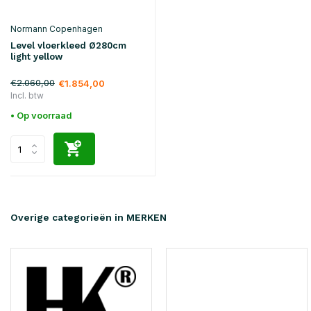
Normann Copenhagen
Level vloerkleed Ø280cm
light yellow
€2.060,00
€1.854,00
Incl. btw
• Op voorraad
Overige categorieën in MERKEN