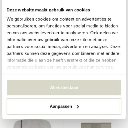
Deze website maakt gebruik van cookies
We gebruiken cookies om content en advertenties te
personaliseren, om functies voor social media te bieden
en om ons websiteverkeer te analyseren. Ook delen we
informatie over uw gebruik van onze site met onze
Normann Copenhagen
Normann Copenhagen
partners voor social media, adverteren en analyse. Deze
Oona vloerkleed 175x240cm
Oona vloerkleed 175x240cm
partners kunnen deze gegevens combineren met andere
rose
mint
informatie die u aan ze heeft verstrekt of die ze hebben
€770,00
€770,00
€693,00
€693,00
verzameld op basis van uw gebruik van hun services.
Incl. btw
Incl. btw
• Op voorraad
• Op voorraad
Alles toestaan
Aanpassen
SALE 10%
SALE 10%