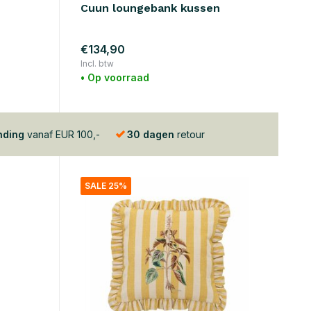
Cuun loungebank kussen
€134,90
Incl. btw
• Op voorraad
nding
vanaf EUR 100,-
30 dagen
retour
SALE 25%