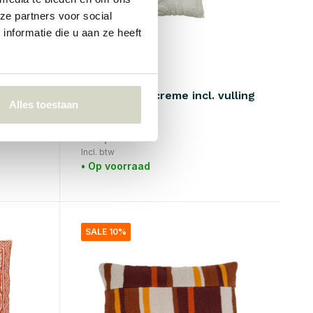
ze partners voor social
nformatie die u aan ze heeft
Nordal
Tufe kussen creme incl. vulling
Alles toestaan
€80,95
€60,71
Incl. btw
• Op voorraad
SALE 10%