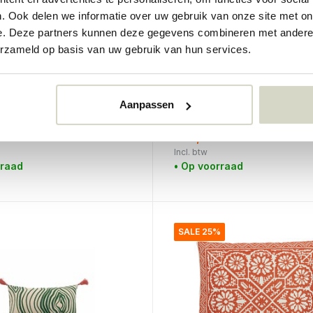
. Ook delen we informatie over uw gebruik van onze site met on
e. Deze partners kunnen deze gegevens combineren met andere i
erzameld op basis van uw gebruik van hun services.
re Culture
Nordal
schaal
Dubne vloerkussen
Aanpassen
€87,95
€65,96
Incl. btw
rraad
• Op voorraad
SALE 25%