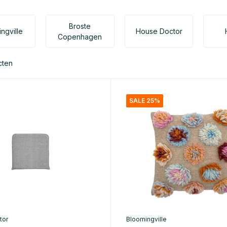
Broste
ngville
House Doctor
Copenhagen
cten
SALE 25%
tor
Bloomingville