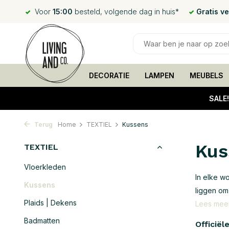
Voor
15:00
besteld, volgende dag in huis*
Gratis v
DECORATIE
LAMPEN
MEUBELS
SALE
Terug
Home
TEXTIEL
Kussens
Kus
TEXTIEL
Vloerkleden
In elke w
Kussens
liggen om
Plaids | Dekens
Lees mee
Badmatten
Officiël