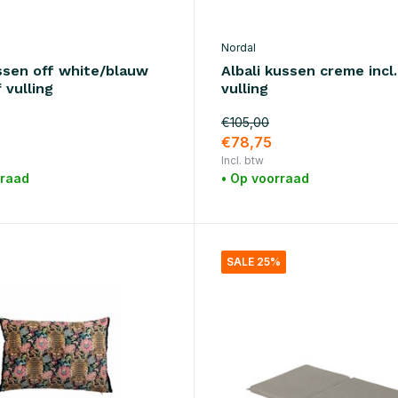
Nordal
ssen off white/blauw
Albali kussen creme incl.
f vulling
vulling
€105,00
€78,75
Incl. btw
rraad
• Op voorraad
SALE 25%