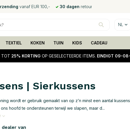
erzending
vanaf EUR 100,-
30 dagen
retour
NL
TEXTIEL
KOKEN
TUIN
KIDS
CADEAU
!
TOT
25% KORTING
OP GESELECTEERDE ITEMS.
EINDIGT 09-08
sens | Sierkussens
oning wordt er gebruik gemaakt van op z’n minst een aantal kussens
 ons hoofd te ondersteunen terwijl we slapen, maar d...
r
e dealer van