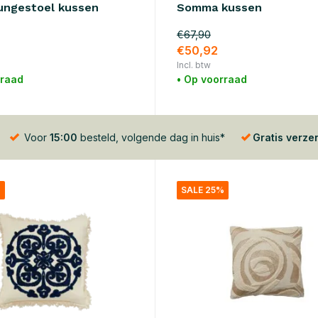
ungestoel kussen
Somma kussen
€67,90
€50,92
Incl. btw
rraad
• Op voorraad
Voor
15:00
besteld, volgende dag in huis*
Gratis verze
%
SALE 25%