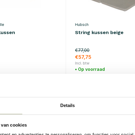
lle
Hubsch
kussen
String kussen beige
€77,00
€57,75
Incl. btw
• Op voorraad
SALE 25%
Details
 van cookies
ent en advertenties te personaliseren, om functies voor social