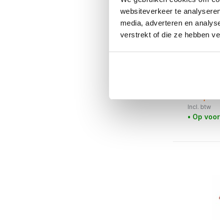
websiteverkeer te analyseren
media, adverteren en analys
verstrekt of die ze hebben v
Urban Natu
Abre B 
€69,99
€62,99
Incl. btw
• Op voo