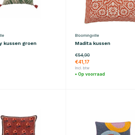
lle
Bloomingville
 kussen groen
Madita kussen
€54,90
€41,17
Incl. btw
• Op voorraad