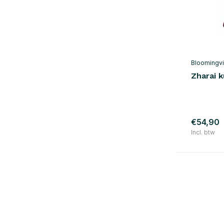
Bloomingvi
Zharai 
€54,90
Incl. btw