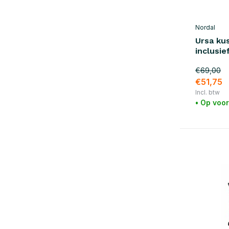
Rood
(8)
Paars
(5)
Nordal
Toon meer
Ursa ku
inclusie
Materiaal
€69,00
Hout
(1)
€51,75
Incl. btw
Katoen
(74)
• Op voo
Wol
(8)
Leer
(2)