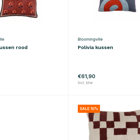
lle
Bloomingville
kussen rood
Polivia kussen
€61,90
Incl. btw
SALE 10%