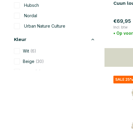
Cuun lo
Hubsch
Nordal
€69,95
Urban Nature Culture
Incl. btw
• Op voo
Kleur
Wit
(6)
Beige
(30)
Zwart
(6)
SALE 25
Blauw
(16)
Groen
(21)
Grijs
(7)
Geel
(6)
Oranje
(10)