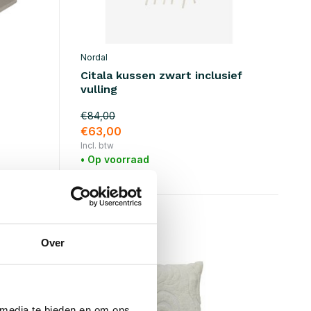
Nordal
Citala kussen zwart inclusief
vulling
€84,00
€63,00
Incl. btw
• Op voorraad
SALE 25%
Over
 media te bieden en om ons