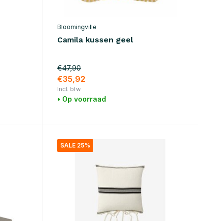
Bloomingville
Camila kussen geel
€47,90
€35,92
Incl. btw
• Op voorraad
SALE 25%