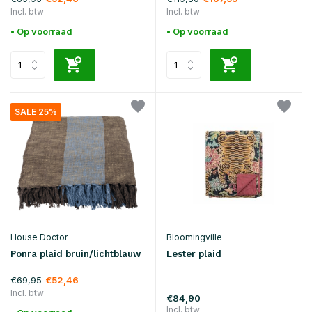
Incl. btw
Incl. btw
• Op voorraad
• Op voorraad
SALE 25%
House Doctor
Bloomingville
Ponra plaid bruin/lichtblauw
Lester plaid
€69,95
€52,46
Incl. btw
€84,90
Incl. btw