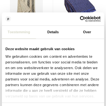
Nordal
Broste Copenhagen
Toestemming
Details
Over
Anser bedsprei 270x270cm
Linda plaid blauw -
130x180cm
€285,00
€140,00
€213,75
€126,00
Deze website maakt gebruik van cookies
Incl. btw
Incl. btw
• Op voorraad
• Op voorraad
We gebruiken cookies om content en advertenties te
personaliseren, om functies voor social media te bieden
en om ons websiteverkeer te analyseren. Ook delen we
informatie over uw gebruik van onze site met onze
partners voor social media, adverteren en analyse. Deze
SALE 10%
partners kunnen deze gegevens combineren met andere
informatie die u aan ze heeft verstrekt of die ze hebben
verzameld op basis van uw gebruik van hun services.