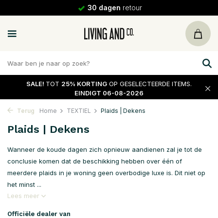
30 dagen
retour
SALE!
TOT
25% KORTING
OP GESELECTEERDE ITEMS.
EINDIGT 06-08-2026
Terug
Home
TEXTIEL
Plaids | Dekens
Plaids | Dekens
Wanneer de koude dagen zich opnieuw aandienen zal je tot de
conclusie komen dat de beschikking hebben over één of
meerdere plaids in je woning geen overbodige luxe is. Dit niet op
het minst ...
Lees meer
Officiële dealer van