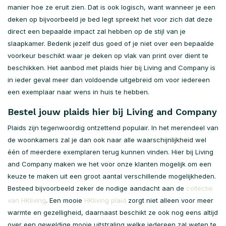
manier hoe ze eruit zien. Dat is ook logisch, want wanneer je een
deken op bijvoorbeeld je bed legt spreekt het voor zich dat deze
direct een bepaalde impact zal hebben op de stijl van je
slaapkamer. Bedenk jezelf dus goed of je niet over een bepaalde
voorkeur beschikt waar je deken op vlak van print over dient te
beschikken. Het aanbod met plaids hier bij Living and Company is
in ieder geval meer dan voldoende uitgebreid om voor iedereen
een exemplaar naar wens in huis te hebben.
Bestel jouw plaids hier bij Living and Company
Plaids zijn tegenwoordig ontzettend populair. In het merendeel van
de woonkamers zal je dan ook naar alle waarschijnlijkheid wel
één of meerdere exemplaren terug kunnen vinden. Hier bij Living
and Company maken we het voor onze klanten mogelijk om een
keuze te maken uit een groot aantal verschillende mogelijkheden.
Besteed bijvoorbeeld zeker de nodige aandacht aan de
collectie
van HKliving
. Een mooie
HKliving plaid
zorgt niet alleen voor meer
warmte en gezelligheid, daarnaast beschikt ze ook nog eens altijd
over een geweldige mooie uitstraling welke iedereen zal weten te