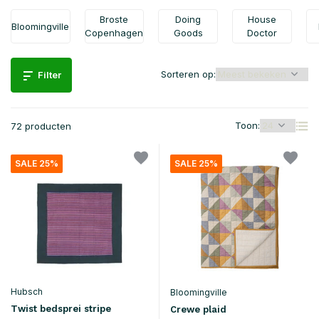
Broste
Doing
House
Bloomingville
Copenhagen
Goods
Doctor
Sorteren op:
Filter
Toon:
72 producten
SALE 25%
SALE 25%
Hubsch
Bloomingville
Twist bedsprei stripe
Crewe plaid