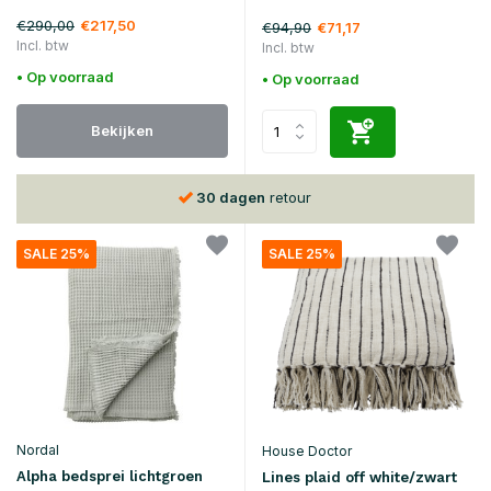
€290,00
€217,50
€94,90
€71,17
Incl. btw
Incl. btw
• Op voorraad
• Op voorraad
Bekijken
30 dagen
retour
SALE 25%
SALE 25%
Nordal
House Doctor
Alpha bedsprei lichtgroen
Lines plaid off white/zwart