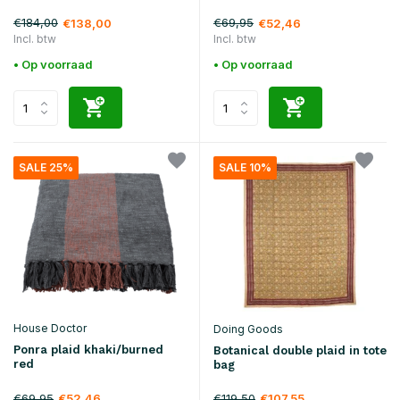
€184,00
€69,95
€138,00
€52,46
Incl. btw
Incl. btw
• Op voorraad
• Op voorraad
SALE 25%
SALE 10%
House Doctor
Doing Goods
Ponra plaid khaki/burned
Botanical double plaid in tote
red
bag
€69,95
€119,50
€52,46
€107,55