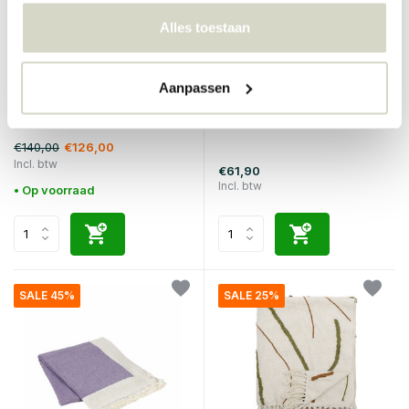
Alles toestaan
Broste Copenhagen
Bloomingville
Aanpassen
Linda plaid pumpkin/oranje -
Hamisha plaid grijs/bruin
130x180cm
€140,00
€126,00
Incl. btw
€61,90
Incl. btw
• Op voorraad
SALE 45%
SALE 25%