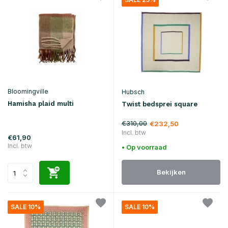
Bloomingville
Hubsch
Hamisha plaid multi
Twist bedsprei square
€310,00
€232,50
Incl. btw
€61,90
Incl. btw
• Op voorraad
Bekijken
SALE 10%
SALE 10%