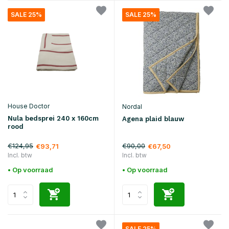
SALE 25%
SALE 25%
House Doctor
Nordal
Nula bedsprei 240 x 160cm
Agena plaid blauw
rood
€124,95
€90,00
€93,71
€67,50
Incl. btw
Incl. btw
• Op voorraad
• Op voorraad
SALE 25%