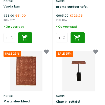
Nordal
Nordal
Venda kan
Brenta outdoor tafel
€68,00
€965,00
€51,00
€723,75
Incl. btw
Incl. btw
• Op voorraad
• Op voorraad
SALE 25%
SALE 25%
Nordal
Nordal
Marla vloerkleed
Chao bijzettafel