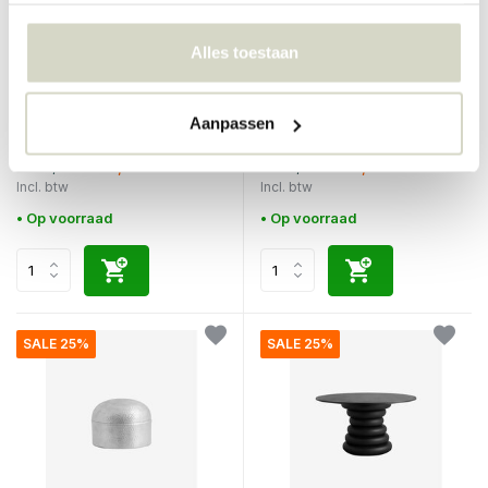
Alles toestaan
Nordal
Nordal
Aanpassen
Brenta outdoor bankje ivoor
Brenta outdoor bankje zwart
€475,00
€475,00
€356,25
€356,25
Incl. btw
Incl. btw
• Op voorraad
• Op voorraad
SALE 25%
SALE 25%