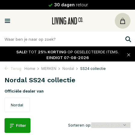
30 dagen
retour
SALE!
TOT
25% KORTING
OP GESELECTEERDE ITEMS.
EINDIGT 07-08-2026
Terug
Home
MERKEN
Nordal
SS24 collectie
Nordal SS24 collectie
Officiële dealer van
Nordal
Sorteren op:
Filter