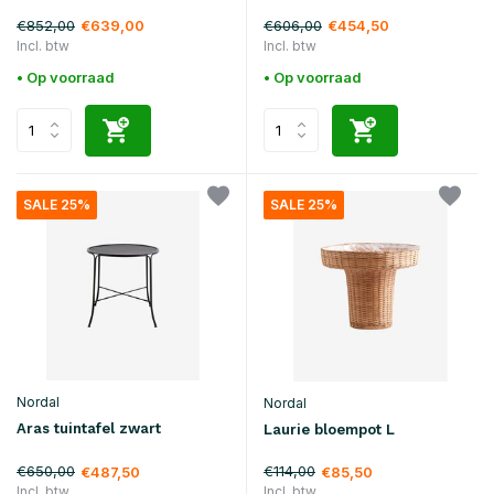
€852,00
€606,00
€639,00
€454,50
Incl. btw
Incl. btw
• Op voorraad
• Op voorraad
SALE 25%
SALE 25%
Nordal
Nordal
Aras tuintafel zwart
Laurie bloempot L
€650,00
€114,00
€487,50
€85,50
Incl. btw
Incl. btw