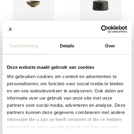
Nordal
Nordal
Inez schaaltjes S zand set
Borizo opbergdoosje
Toestemming
Details
Over
van 4 stuks
€60,00
€45,00
Incl. btw
€34,00
€25,50
Deze website maakt gebruik van cookies
Incl. btw
• Op voorraad
We gebruiken cookies om content en advertenties te
personaliseren, om functies voor social media te bieden
en om ons websiteverkeer te analyseren. Ook delen we
informatie over uw gebruik van onze site met onze
partners voor social media, adverteren en analyse. Deze
SALE 25%
SALE 25%
partners kunnen deze gegevens combineren met andere
informatie die u aan ze heeft verstrekt of die ze hebben
verzameld op basis van uw gebruik van hun services.