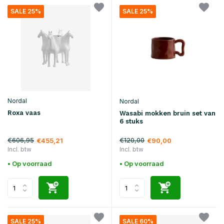
SALE 25%
SALE 25%
Nordal
Nordal
Roxa vaas
Wasabi mokken bruin set van
6 stuks
€606,95
€120,00
€455,21
€90,00
Incl. btw
Incl. btw
• Op voorraad
• Op voorraad
SALE 25%
SALE 60%