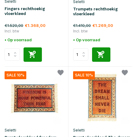
Seletti
Seletti
Fingers rechthoekig
Trumpets rechthoekig
vloerkleed
vloerkleed
€1.520,00
€1.410,00
€1.368,00
€1.269,00
Incl. btw
Incl. btw
• Op voorraad
• Op voorraad
SALE 10%
SALE 10%
Seletti
Seletti