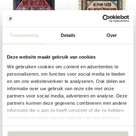
Toestemming
Details
Over
Seletti
Seletti
Burnt vloerkleed together
Burnt vloerkleed choices
Deze website maakt gebruik van cookies
€380,00
€195,00
€342,00
€175,50
Incl. btw
Incl. btw
We gebruiken cookies om content en advertenties te
personaliseren, om functies voor social media te bieden
• Op voorraad
• Op voorraad
en om ons websiteverkeer te analyseren. Ook delen we
informatie over uw gebruik van onze site met onze
partners voor social media, adverteren en analyse. Deze
partners kunnen deze gegevens combineren met andere
SALE 10%
SALE 10%
informatie die u aan ze heeft verstrekt of die ze hebben
verzameld op basis van uw gebruik van hun services.