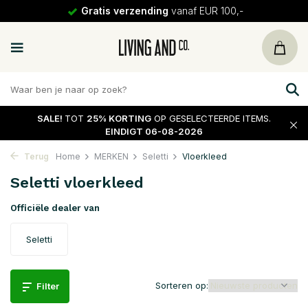
30 dagen
retour
SALE!
TOT
25% KORTING
OP GESELECTEERDE ITEMS.
EINDIGT 06-08-2026
Terug
Home
MERKEN
Seletti
Vloerkleed
Seletti vloerkleed
Officiële dealer van
Seletti
Sorteren op:
Filter