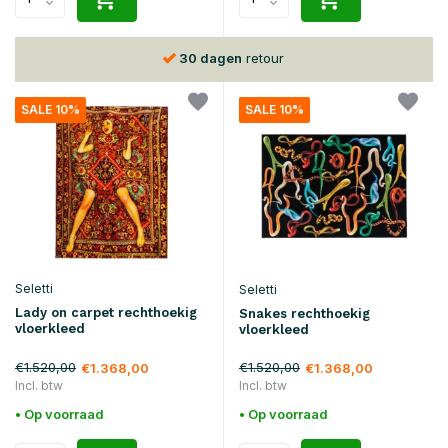
30 dagen
retour
SALE 10%
SALE 10%
Seletti
Seletti
Lady on carpet rechthoekig
Snakes rechthoekig
vloerkleed
vloerkleed
€1.520,00
€1.520,00
€1.368,00
€1.368,00
Incl. btw
Incl. btw
• Op voorraad
• Op voorraad