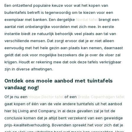
Een ontzettend populaire keuze voor wat het kopen van
buitentafels betreft is tegenwoordig om te kiezen voor een
exemplaar met banken. Een dergelijke
Nordal tafel
brengt een
aantal niet onbelangrijke voordelen met zich mee. In eerste
instantie biedt ze natuurlijk behoorlijk veel plaats aan tal van
verschillende mensen. Dat zorgt ervoor dat je er niet alleen
eenvoudig met het hele gezin aan plaats kan nemen, daarnaast
geldt dat ook voor mogelijke bezoekers die je over de vloer zal
krijgen. Houdt er rekening mee dat ook deze tafels verkrijgbaar
zijn in diverse afmetingen.
Ontdek ons mooie aanbod met tuintafels
vandaag nog!
Of je nu een
House Doctor tafel
of een
Broste Copenhagen tafel
gaat kopen of één van de vele andere tuintafels uit het aanbod
hier bij Living and Company, in al deze gevallen zal je tot de
conclusie komen dat je altijd bent verzekerd van een geweldige
prijs-kwaliteitverhouding. Bovendien spreekt het voor zich dat je