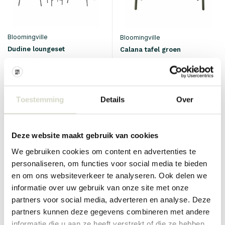
Bloomingville
Bloomingville
Dudine loungeset
Calana tafel groen
€419,00
€619,00
€314,25
€464,25
Incl. btw
Incl. btw
• Op voorraad
• Op voorraad
Toestemming
Details
Over
Deze website maakt gebruik van cookies
SALE 25%
SALE 25%
We gebruiken cookies om content en advertenties te
personaliseren, om functies voor social media te bieden
en om ons websiteverkeer te analyseren. Ook delen we
informatie over uw gebruik van onze site met onze
partners voor social media, adverteren en analyse. Deze
partners kunnen deze gegevens combineren met andere
informatie die u aan ze heeft verstrekt of die ze hebben