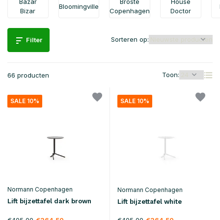
Bazar
Broste
House
Bloomingville
Bizar
Copenhagen
Doctor
Sorteren op:
Filter
Toon:
66 producten
SALE 10%
SALE 10%
Normann Copenhagen
Normann Copenhagen
Lift bijzettafel dark brown
Lift bijzettafel white
€405,00
€405,00