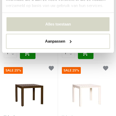
verzameld op basis van uw gebruik van hun services.
Hubsch
Hubsch
Haus outdoor tafel large
Haus outdoor tafel large
bruin
beige
Alles toestaan
€899,00
€899,00
€674,25
€674,25
Incl. btw
Incl. btw
• Op voorraad
• Op voorraad
Aanpassen
SALE 25%
SALE 25%