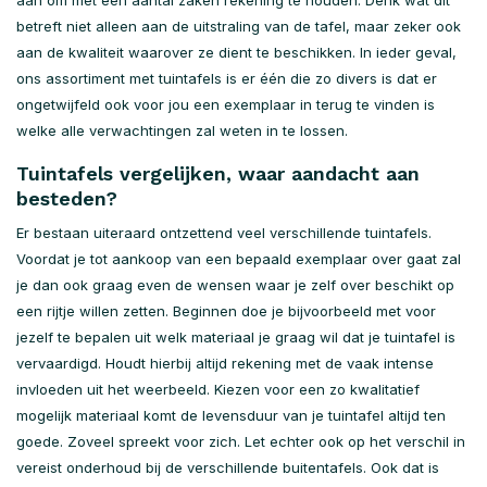
aan om met een aantal zaken rekening te houden. Denk wat dit
betreft niet alleen aan de uitstraling van de tafel, maar zeker ook
aan de kwaliteit waarover ze dient te beschikken. In ieder geval,
ons assortiment met tuintafels is er één die zo divers is dat er
ongetwijfeld ook voor jou een exemplaar in terug te vinden is
welke alle verwachtingen zal weten in te lossen.
Tuintafels vergelijken, waar aandacht aan
besteden?
Er bestaan uiteraard ontzettend veel verschillende tuintafels.
Voordat je tot aankoop van een bepaald exemplaar over gaat zal
je dan ook graag even de wensen waar je zelf over beschikt op
een rijtje willen zetten. Beginnen doe je bijvoorbeeld met voor
jezelf te bepalen uit welk materiaal je graag wil dat je tuintafel is
vervaardigd. Houdt hierbij altijd rekening met de vaak intense
invloeden uit het weerbeeld. Kiezen voor een zo kwalitatief
mogelijk materiaal komt de levensduur van je tuintafel altijd ten
goede. Zoveel spreekt voor zich. Let echter ook op het verschil in
vereist onderhoud bij de verschillende buitentafels. Ook dat is