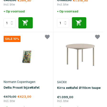
€405,00
€1.685,00
€364,50
€1.516,50
Incl. btw
Incl. btw
• Op voorraad
• Op voorraad
SALE 10%
Normann Copenhagen
SACKit
Delta Proust bijzettafel
Kirra eettafel Ø110cm taupe
€470,00
€423,00
€1.099,00
Incl. btw
Incl. btw