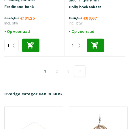
Bloomingville Mini
Ferdinand bank
Dolly boekenkast
€175,00
€84,90
€131,25
€63,67
Incl. btw
Incl. btw
• Op voorraad
• Op voorraad
1
2
3
Overige categorieën in KIDS