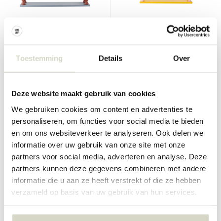
Bloomingville Mini
Bloomingville Mini
Bibiola wandplank blauw
Bibiola wandplank geel
Toestemming
Details
Over
€94,90
€67,90
€71,17
€50,92
Incl. btw
Incl. btw
Deze website maakt gebruik van cookies
• Op voorraad
• Op voorraad
We gebruiken cookies om content en advertenties te
personaliseren, om functies voor social media te bieden
en om ons websiteverkeer te analyseren. Ook delen we
informatie over uw gebruik van onze site met onze
SALE 25%
SALE 25%
partners voor social media, adverteren en analyse. Deze
partners kunnen deze gegevens combineren met andere
informatie die u aan ze heeft verstrekt of die ze hebben
verzameld op basis van uw gebruik van hun services.