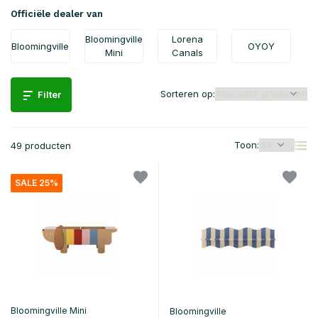
Officiële dealer van
Bloomingville
Lorena
Bloomingville
OYOY
Mini
Canals
Sorteren op:
Filter
Toon:
49 producten
SALE 25%
Bloomingville Mini
Bloomingville