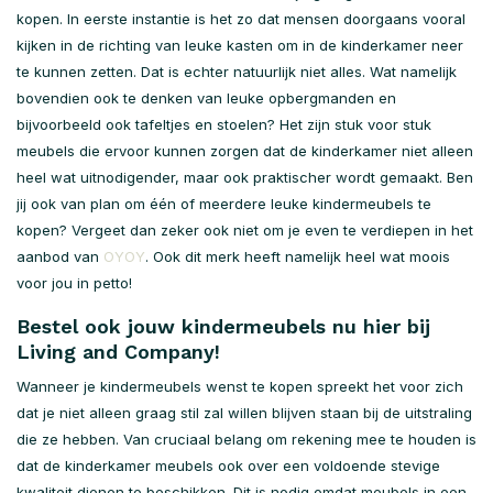
kopen. In eerste instantie is het zo dat mensen doorgaans vooral
kijken in de richting van leuke kasten om in de kinderkamer neer
te kunnen zetten. Dat is echter natuurlijk niet alles. Wat namelijk
bovendien ook te denken van leuke opbergmanden en
bijvoorbeeld ook tafeltjes en stoelen? Het zijn stuk voor stuk
meubels die ervoor kunnen zorgen dat de kinderkamer niet alleen
heel wat uitnodigender, maar ook praktischer wordt gemaakt. Ben
jij ook van plan om één of meerdere leuke kindermeubels te
kopen? Vergeet dan zeker ook niet om je even te verdiepen in het
aanbod van
OYOY
. Ook dit merk heeft namelijk heel wat moois
voor jou in petto!
Bestel ook jouw kindermeubels nu hier bij
Living and Company!
Wanneer je kindermeubels wenst te kopen spreekt het voor zich
dat je niet alleen graag stil zal willen blijven staan bij de uitstraling
die ze hebben. Van cruciaal belang om rekening mee te houden is
dat de kinderkamer meubels ook over een voldoende stevige
kwaliteit dienen te beschikken. Dit is nodig omdat meubels in een