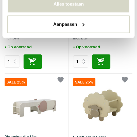
Alles toestaan
Bloomingville Mini
Bloomingville Mini
Bubbi wandplank geel
Dolly poef
Aanpassen
€67,90
€229,00
€50,92
€171,75
Incl. btw
Incl. btw
• Op voorraad
• Op voorraad
SALE 25%
SALE 25%
Bloomingville Mini