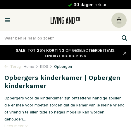
30 dagen
retour
SALE!
TOT
25% KORTING
OP GESELECTEERDE ITEMS.
EINDIGT 08-08-2026
Terug
Home
KIDS
Opbergen
Opbergers kinderkamer | Opbergen
kinderkamer
Opbergers voor de kinderkamer zijn ontzettend handige spullen
die er mee voor moeten zorgen dat de kamer van je kleine vriend
of vriendin te allen tijde zo netjes mogelijk kan worden
gehouden....
Lees meer