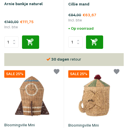
Arnie bankje naturel
Cillie mand
€84,90
€63,67
Incl. btw
€149,00
€111,75
Incl. btw
• Op voorraad
30 dagen
retour
SALE 25%
SALE 25%
Bloomingville Mini
Bloomingville Mini