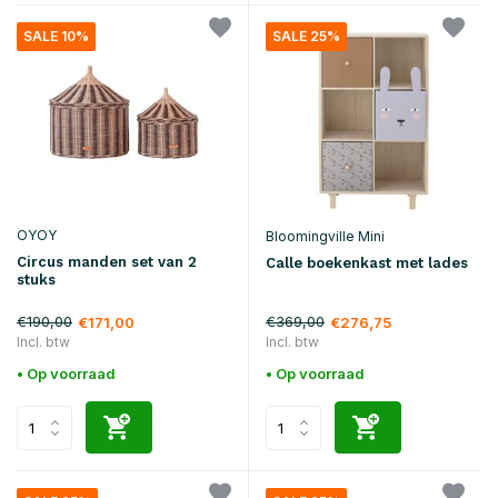
SALE 10%
SALE 25%
OYOY
Bloomingville Mini
Circus manden set van 2
Calle boekenkast met lades
stuks
€190,00
€369,00
€171,00
€276,75
Incl. btw
Incl. btw
• Op voorraad
• Op voorraad