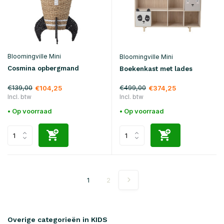
Bloomingville Mini
Bloomingville Mini
Cosmina opbergmand
Boekenkast met lades
€139,00
€499,00
€104,25
€374,25
Incl. btw
Incl. btw
• Op voorraad
• Op voorraad
1
2
Overige categorieën in KIDS