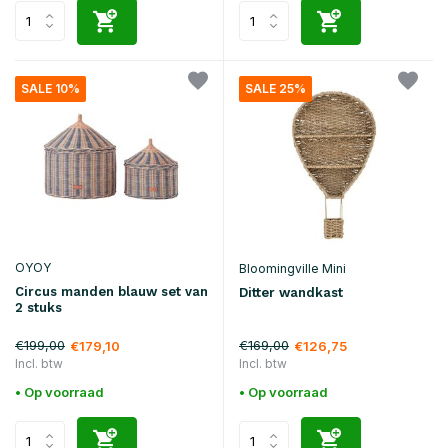
SALE 10%
SALE 25%
OYOY
Bloomingville Mini
Circus manden blauw set van
Ditter wandkast
2 stuks
€199,00
€169,00
€179,10
€126,75
Incl. btw
Incl. btw
• Op voorraad
• Op voorraad