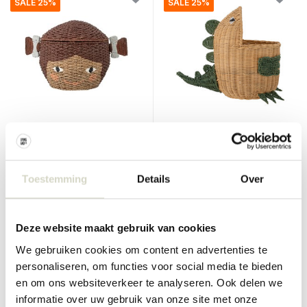
SALE 25%
SALE 25%
Bloomingville Mini
Bloomingville Mini
Lill opbergmand
Eddi opbergmand
€145,00
€189,00
€108,75
€141,75
Toestemming
Details
Over
Incl. btw
Incl. btw
• Op voorraad
• Op voorraad
Deze website maakt gebruik van cookies
We gebruiken cookies om content en advertenties te
personaliseren, om functies voor social media te bieden
SALE 25%
SALE 25%
en om ons websiteverkeer te analyseren. Ook delen we
informatie over uw gebruik van onze site met onze