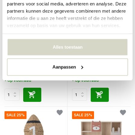
partners voor social media, adverteren en analyse. Deze
partners kunnen deze gegevens combineren met andere
informatie die u aan ze heeft verstrekt of die ze hebben
verzameld op basis van uw gebruik van hun services.
Bloomingville Mini
Bloomingville Mini
Alles toestaan
Harrison opbergmand
Opbergmand paddenstoel
met deksel
€169,00
€159,00
€126,75
€119,25
Aanpassen
Incl. btw
Incl. btw
• Op voorraad
• Op voorraad
SALE 25%
SALE 25%