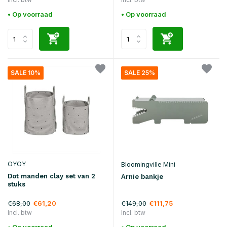
• Op voorraad
• Op voorraad
SALE 10%
SALE 25%
OYOY
Bloomingville Mini
Dot manden clay set van 2
Arnie bankje
stuks
€68,00
€149,00
€61,20
€111,75
Incl. btw
Incl. btw
• Op voorraad
• Op voorraad