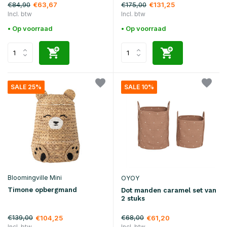
€84,90
€175,00
€63,67
€131,25
Incl. btw
Incl. btw
• Op voorraad
• Op voorraad
SALE 25%
SALE 10%
Bloomingville Mini
OYOY
Timone opbergmand
Dot manden caramel set van
2 stuks
€139,00
€68,00
€104,25
€61,20
Incl. btw
Incl. btw