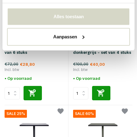
Alles toestaan
Aanpassen
House Doctor
House Doctor
Lake schaaltjes groen set
Liss thermomokken
van 6 stuks
donkergrijs - set van 4 stuks
€72,00
€100,00
€28,80
€40,00
Incl. btw
Incl. btw
• Op voorraad
• Op voorraad
SALE 25%
SALE 60%