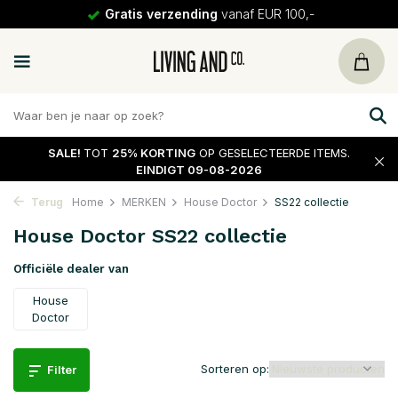
Gratis verzending
vanaf EUR 100,-
SALE!
TOT
25% KORTING
OP GESELECTEERDE ITEMS.
EINDIGT 09-08-2026
Terug
Home
MERKEN
House Doctor
SS22 collectie
House Doctor SS22 collectie
Officiële dealer van
House
Doctor
Sorteren op:
Filter