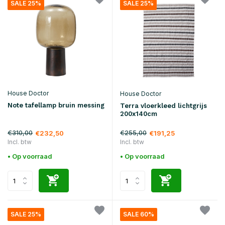
SALE 25%
SALE 25%
House Doctor
House Doctor
Note tafellamp bruin messing
Terra vloerkleed lichtgrijs
200x140cm
€310,00
€255,00
€232,50
€191,25
Incl. btw
Incl. btw
• Op voorraad
• Op voorraad
SALE 25%
SALE 60%