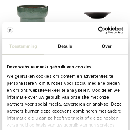
Toestemming
Details
Over
House Doctor
House Doctor
Terra bloempot groen
Rustic soepborden
donkergrijs set van 6 stuks
Deze website maakt gebruik van cookies
€399,00
€84,00
€299,25
€33,60
Incl. btw
Incl. btw
We gebruiken cookies om content en advertenties te
• Op voorraad
• Op voorraad
personaliseren, om functies voor social media te bieden
en om ons websiteverkeer te analyseren. Ook delen we
informatie over uw gebruik van onze site met onze
partners voor social media, adverteren en analyse. Deze
partners kunnen deze gegevens combineren met andere
SALE 60%
SALE 60%
informatie die u aan ze heeft verstrekt of die ze hebben
verzameld op basis van uw gebruik van hun services.