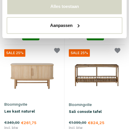
€139,00
€899,00
€104,25
€674,25
Alles toestaan
Incl. btw
Incl. btw
• Op voorraad
• Op voorraad
Aanpassen
SALE 25%
SALE 25%
Bloomingville
Bloomingville
Lex kast naturel
Sali console tafel
€349,00
€1.099,00
€261,75
€824,25
Incl. btw
Incl. btw