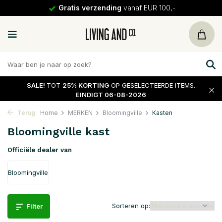
30 dagen
retour
SALE!
TOT
25% KORTING
OP GESELECTEERDE ITEMS.
EINDIGT 06-08-2026
Terug
Home
MERKEN
Bloomingville
Kasten
Bloomingville kast
Officiële dealer van
Bloomingville
Sorteren op:
Filter