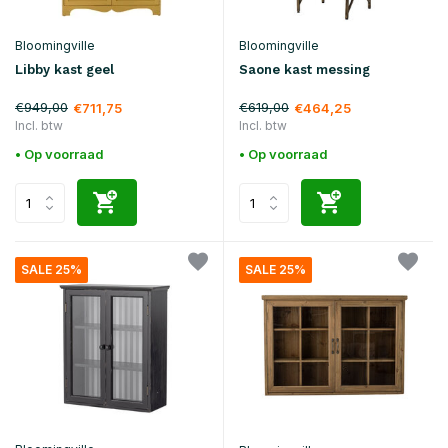
Bloomingville
Bloomingville
Libby kast geel
Saone kast messing
€949,00
€619,00
€711,75
€464,25
Incl. btw
Incl. btw
• Op voorraad
• Op voorraad
SALE 25%
SALE 25%