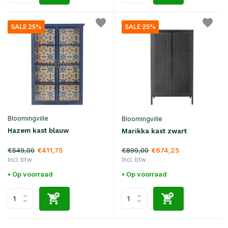
SALE 25%
SALE 25%
Bloomingville
Bloomingville
Hazem kast blauw
Marikka kast zwart
€549,00
€899,00
€411,75
€674,25
Incl. btw
Incl. btw
• Op voorraad
• Op voorraad