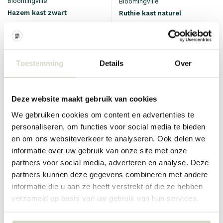
Bloomingville
Bloomingville
Hazem kast zwart
Ruthie kast naturel
€379,00
€749,00
€284,25
€561,75
Incl. btw
Incl. btw
• Op voorraad
• Op voorraad
Toestemming
Details
Over
Deze website maakt gebruik van cookies
SALE 25%
SALE 25%
We gebruiken cookies om content en advertenties te
personaliseren, om functies voor social media te bieden
en om ons websiteverkeer te analyseren. Ook delen we
informatie over uw gebruik van onze site met onze
partners voor social media, adverteren en analyse. Deze
partners kunnen deze gegevens combineren met andere
informatie die u aan ze heeft verstrekt of die ze hebben
verzameld op basis van uw gebruik van hun services.
Bloomingville
Bloomingville
Graphia kast wit
Marikka kast naturel