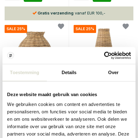
Gratis verzending
vanaf EUR 100,-
SALE 25%
SALE 25%
Toestemming
Details
Over
Bloomingville
Bloomingville
Ottine lantaarn Ø25cm
Ottine lantaarn
Deze website maakt gebruik van cookies
€84,90
€94,90
€63,67
€71,17
We gebruiken cookies om content en advertenties te
Incl. btw
Incl. btw
personaliseren, om functies voor social media te bieden
• Op voorraad
• Op voorraad
en om ons websiteverkeer te analyseren. Ook delen we
informatie over uw gebruik van onze site met onze
partners voor social media, adverteren en analyse. Deze