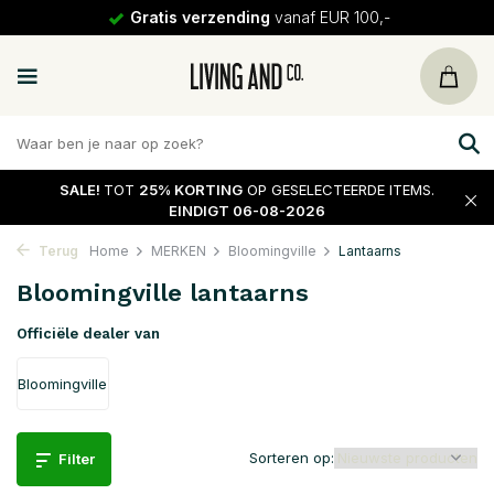
Gratis verzending
vanaf EUR 100,-
SALE!
TOT
25% KORTING
OP GESELECTEERDE ITEMS.
EINDIGT 06-08-2026
Terug
Home
MERKEN
Bloomingville
Lantaarns
Bloomingville lantaarns
Officiële dealer van
Bloomingville
Sorteren op:
Filter