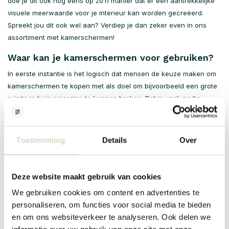
doe je dit ook nog eens op zo’n manier dat er een aantrekkelijke
visuele meerwaarde voor je interieur kan worden gecreëerd.
Spreekt jou dit ook wel aan? Verdiep je dan zeker even in ons
assortiment met kamerschermen!
Waar kan je kamerschermen voor gebruiken?
In eerste instantie is het logisch dat mensen de keuze maken om
kamerschermen te kopen met als doel om bijvoorbeeld een grote
ruimte in huis enigszins te kunnen breken. Dat is vaak nodig
omdat het geheel anders koel en weinig gezellig gaat ogen. Dit is
een prima reden om over te gaan tot het kopen van een
kamerverdeler, maar er zijn ook nog heel wat andere redenen die
Toestemming
Details
Over
je kan benutten. Denk wat dit betreft bijvoorbeeld aan de
volgende:
Deze website maakt gebruik van cookies
Je kan er de inkijk door een raam mee belemmeren;
We gebruiken cookies om content en advertenties te
Het is mogelijk om er een bepaalde ruimte mee af te
personaliseren, om functies voor social media te bieden
schermen;
en om ons websiteverkeer te analyseren. Ook delen we
Je kan er een rommelhoekje mee verbergen.