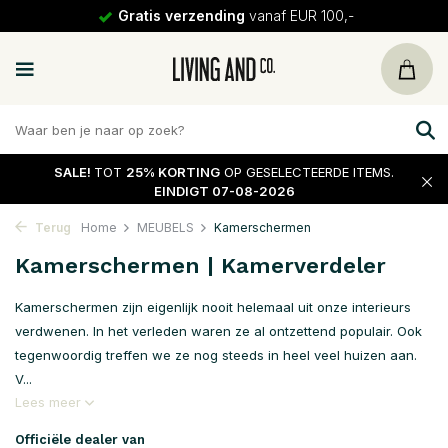
Gratis verzending
vanaf EUR 100,-
SALE!
TOT
25% KORTING
OP GESELECTEERDE ITEMS.
EINDIGT 07-08-2026
Terug
Home
MEUBELS
Kamerschermen
Kamerschermen | Kamerverdeler
Kamerschermen zijn eigenlijk nooit helemaal uit onze interieurs
verdwenen. In het verleden waren ze al ontzettend populair. Ook
tegenwoordig treffen we ze nog steeds in heel veel huizen aan.
V...
Lees meer
Officiële dealer van