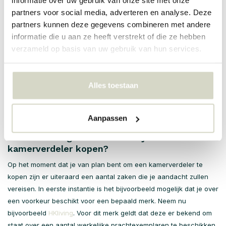
informatie over uw gebruik van onze site met onze
Voor menig aantal mensen geldt dat ze ervan houden om hun
partners voor social media, adverteren en analyse. Deze
ramen niet te voorzien van raamdecoratie, bijvoorbeeld omdat ze
partners kunnen deze gegevens combineren met andere
graag willen kunnen rekenen op een zo optimaal mogelijke
informatie die u aan ze heeft verstrekt of die ze hebben
lichtinval. Toch spreekt het voor zich dat je het niet fijn vindt
verzameld op basis van uw gebruik van hun services.
wanneer iedereen zomaar bij je naar binnen kan kijken. Door
gebruik te maken van één van de verschillende kamerschermen
die zijn terug te vinden in ons aanbod hier bij Living and Company
Alles toestaan
zorg je ervoor dat de inkijk in je woning op een efficiënte en
bovendien ook visueel verantwoorde manier kan worden
ingeperkt.
Aanpassen
Waar rekening mee houden bij een
kamerverdeler kopen?
Op het moment dat je van plan bent om een kamerverdeler te
kopen zijn er uiteraard een aantal zaken die je aandacht zullen
vereisen. In eerste instantie is het bijvoorbeeld mogelijk dat je over
een voorkeur beschikt voor een bepaald merk. Neem nu
bijvoorbeeld
HKliving
. Voor dit merk geldt dat deze er bekend om
staat over een aantal werkelijke prachtexemplaren te beschikken