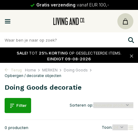
Gratis verzending
vanaf EUR 100,-
SALE!
TOT
25% KORTING
OP GESELECTEERDE ITEMS.
EINDIGT 09-08-2026
Terug
Home
MERKEN
Doing Goods
Opbergen / decoratie objecten
Doing Goods decoratie
Sorteren op:
Filter
Toon:
0 producten