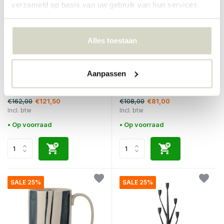
verzameld op basis van uw gebruik van hun services.
Alles toestaan
Bloomingville
Bloomingville
Aanpassen
Lenka schalen 380ml set van
Allium blauw set van 6 stuks
6 stuks
€162,00
€108,00
€121,50
€81,00
Incl. btw
Incl. btw
• Op voorraad
• Op voorraad
SALE 25%
SALE 25%