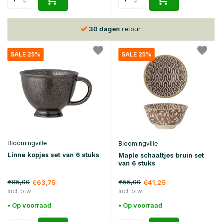
30 dagen
retour
SALE 25%
SALE 25%
Bloomingville
Bloomingville
Linne kopjes set van 6 stuks
Maple schaaltjes bruin set
van 6 stuks
€85,00
€55,00
€63,75
€41,25
Incl. btw
Incl. btw
• Op voorraad
• Op voorraad