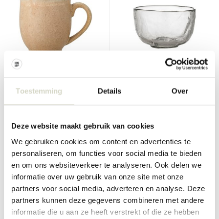
Bloomingville
Bloomingville
Jatoba kopjes set van 6
Lenka schalen 100ml set van
Toestemming
Details
Over
stuks
6 stuks
€85,00
€102,00
€63,75
€76,50
Incl. btw
Incl. btw
Deze website maakt gebruik van cookies
• Op voorraad
• Op voorraad
We gebruiken cookies om content en advertenties te
personaliseren, om functies voor social media te bieden
en om ons websiteverkeer te analyseren. Ook delen we
informatie over uw gebruik van onze site met onze
partners voor social media, adverteren en analyse. Deze
SALE 25%
SALE 25%
partners kunnen deze gegevens combineren met andere
informatie die u aan ze heeft verstrekt of die ze hebben