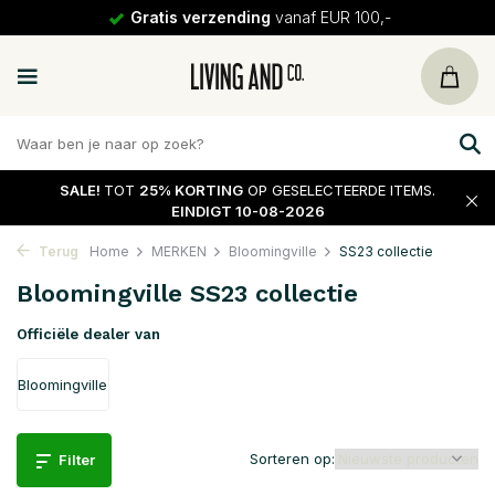
30 dagen
retour
SALE!
TOT
25% KORTING
OP GESELECTEERDE ITEMS.
EINDIGT 10-08-2026
Terug
Home
MERKEN
Bloomingville
SS23 collectie
Bloomingville SS23 collectie
Officiële dealer van
Bloomingville
Sorteren op:
Filter