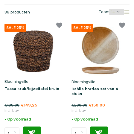
Toon:
86 producten
SALE 25%
SALE 25%
Bloomingville
Bloomingville
Tassa kruk/bijzettafel bruin
Dahlia borden set van 4
stuks
€199,00
€200,00
€149,25
€150,00
Incl. btw
Incl. btw
• Op voorraad
• Op voorraad