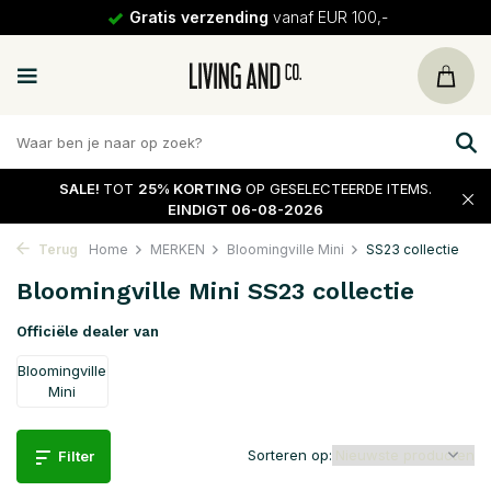
Gratis verzending
vanaf EUR 100,-
SALE!
TOT
25% KORTING
OP GESELECTEERDE ITEMS.
EINDIGT 06-08-2026
Terug
Home
MERKEN
Bloomingville Mini
SS23 collectie
Bloomingville Mini SS23 collectie
Officiële dealer van
Bloomingville
Mini
Sorteren op:
Filter