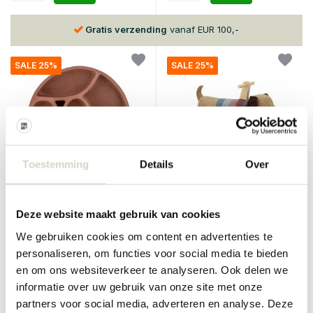
Gratis verzending
vanaf EUR 100,-
SALE 25%
SALE 25%
Toestemming
Details
Over
Bloomingville Mini
Bloomingville Mini
Palmer wandkast
Charlie hobbelhond
Deze website maakt gebruik van cookies
€149,00
€159,00
€111,75
€119,25
We gebruiken cookies om content en advertenties te
Incl. btw
Incl. btw
personaliseren, om functies voor social media te bieden
• Op voorraad
• Op voorraad
en om ons websiteverkeer te analyseren. Ook delen we
informatie over uw gebruik van onze site met onze
partners voor social media, adverteren en analyse. Deze