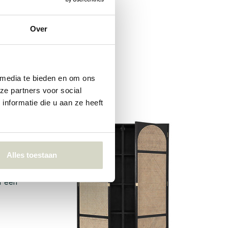
te
Over
en. Zo
 media te bieden en om ons
ze partners voor social
nformatie die u aan ze heeft
de
Alles toestaan
n kan
n
ar een