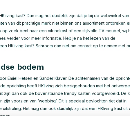
 HKliving kast? Dan mag het duidelijk zijn dat je bij de webwinkel van
en van dit prachtige merk niet binnen ons assortiment ontbreken en
 op zoek bent naar een vitrinekast of een stijlvolle TV meubel, wij 
ees verder voor meer informatie. Heb je na het lezen van de
een HKliving kast? Schroom dan niet om contact op te nemen met 
andse bodem
 door Emiel Hetsen en Sander Klaver. De achternamen van de opricht
de oprichting heeft HKliving zich beziggehouden met het ontwerp
ruit zijn dan ook de bovenstaande trendy kasten voortgevloeid. De 
 zijn voorzien van ‘webbing’. Dit is speciaal gevlochten riet dat in
tstraling. Het mag dan ook duidelijk zijn dat een HKliving kast uit
kamer.
 met een HKliving kast