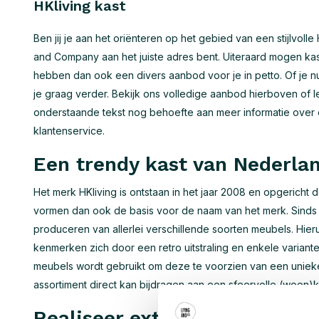
HKliving kast
Ben jij je aan het oriënteren op het gebied van een stijlvolle
and Company aan het juiste adres bent. Uiteraard mogen kast
hebben dan ook een divers aanbod voor je in petto. Of je nu
je graag verder. Bekijk ons volledige aanbod hierboven of l
onderstaande tekst nog behoefte aan meer informatie over 
klantenservice.
Een trendy kast van Nederl
Het merk HKliving is ontstaan in het jaar 2008 en opgericht
vormen dan ook de basis voor de naam van het merk. Sinds 
produceren van allerlei verschillende soorten meubels. Hie
kenmerken zich door een retro uitstraling en enkele varianten
meubels wordt gebruikt om deze te voorzien van een unieke ui
assortiment direct kan bijdragen aan een sfeervolle (woon)
Realiseer extra opbergruimte