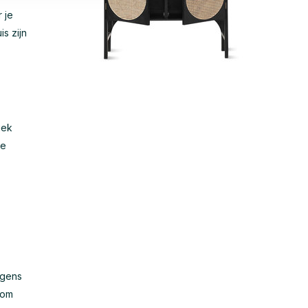
 je
s zijn
iek
de
lgens
 om