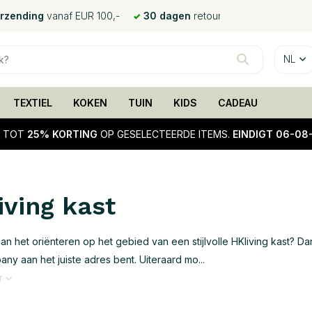
erzending
vanaf EUR 100,-
30 dagen
retour
NL
TEXTIEL
KOKEN
TUIN
KIDS
CADEAU
!
TOT
25% KORTING
OP GESELECTEERDE ITEMS.
EINDIGT 06-08
iving kast
 aan het oriënteren op het gebied van een stijlvolle HKliving kast? Da
ny aan het juiste adres bent. Uiteraard mo...
r