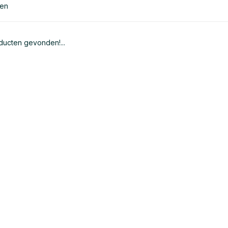
ten
ucten gevonden!...