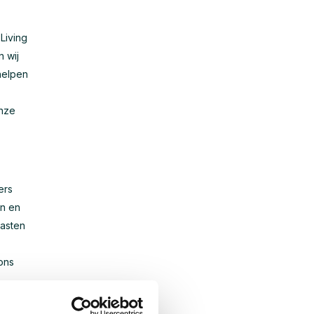
 Living
 wij
helpen
onze
ers
en en
kasten
 ons