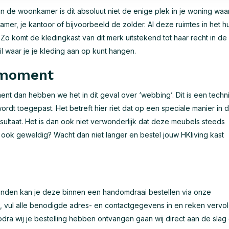
n de woonkamer is dit absoluut niet de enige plek in je woning waar
mer, je kantoor of bijvoorbeeld de zolder. Al deze ruimtes in het hui
 Zo komt de kledingkast van dit merk uitstekend tot haar recht in de
l waar je je kleding aan op kunt hangen.
 moment
t dan hebben we het in dit geval over ‘webbing’. Dit is een techn
ordt toegepast. Het betreft hier riet dat op een speciale manier in 
ultaat. Het is dan ook niet verwonderlijk dat deze meubels steeds
u ook geweldig? Wacht dan niet langer en bestel jouw HKliving kast
vonden kan je deze binnen een handomdraai bestellen via onze
n, vul alle benodigde adres- en contactgegevens in en reken vervo
dra wij je bestelling hebben ontvangen gaan wij direct aan de slag