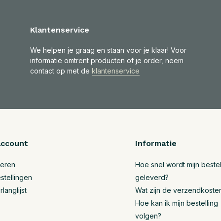
Klantenservice
We helpen je graag en staan voor je klaar! Voor
informatie omtrent producten of je order, neem
contact op met de
klantenservice
account
Informatie
reren
Hoe snel wordt mijn bestel
stellingen
geleverd?
rlanglijst
Wat zijn de verzendkoste
Hoe kan ik mijn bestelling
volgen?