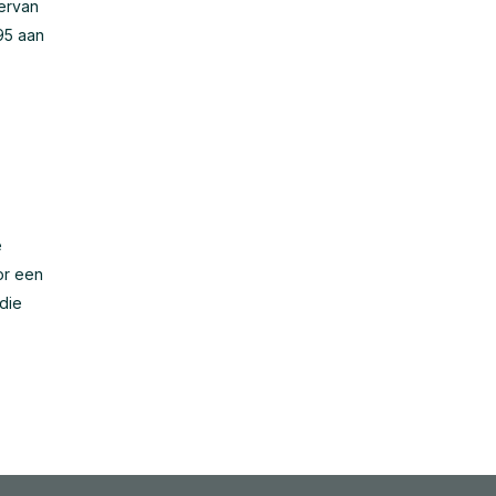
 ervan
95 aan
e
or een
 die