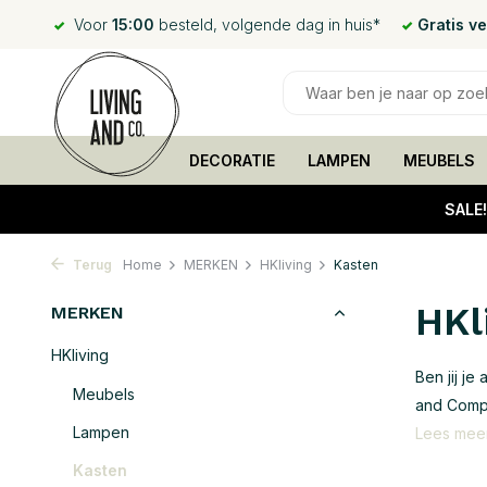
Voor
15:00
besteld, volgende dag in huis*
Gratis v
DECORATIE
LAMPEN
MEUBELS
SALE
Terug
Home
MERKEN
HKliving
Kasten
HKl
MERKEN
HKliving
Ben jij je
Meubels
and Compa
Lampen
Lees mee
Kasten