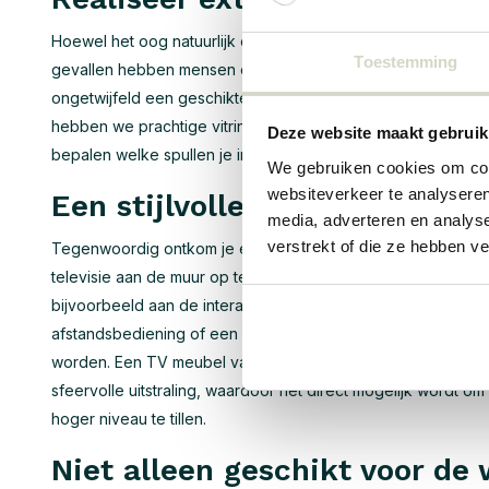
Hoewel het oog natuurlijk ook wat wil is dit meestal niet d
Toestemming
gevallen hebben mensen op dit moment namelijk noodzaak aa
ongetwijfeld een geschikte HKliving kast binnen ons assortim
hebben we prachtige vitrinekasten, maar ook boekenkasten e
Deze website maakt gebruik
bepalen welke spullen je in de kast wilt opbergen en kan 
We gebruiken cookies om cont
websiteverkeer te analyseren
Een stijlvolle TV meubel
media, adverteren en analys
verstrekt of die ze hebben v
Tegenwoordig ontkom je er vrijwel niet meer aan om een TV 
televisie aan de muur op te hangen, maar tegenwoordig mak
bijvoorbeeld aan de interactieve tv of aan een gameconsol
afstandsbediening of een controller en uiteraard dien je 
worden. Een TV meubel van HKliving is hier dan ook uitste
sfeervolle uitstraling, waardoor het direct mogelijk wordt o
hoger niveau te tillen.
Niet alleen geschikt voor d