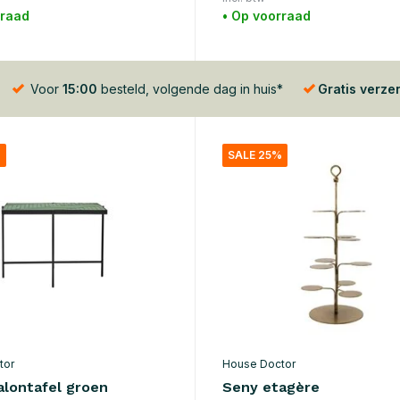
rraad
• Op voorraad
Voor
15:00
besteld, volgende dag in huis*
Gratis verze
%
SALE 25%
tor
House Doctor
alontafel groen
Seny etagère