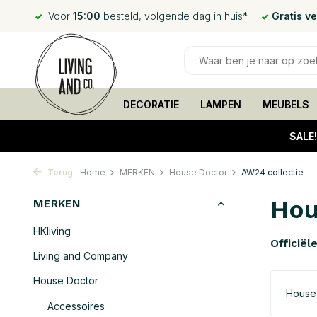
Voor
15:00
besteld, volgende dag in huis*
Gratis v
DECORATIE
LAMPEN
MEUBELS
SALE
Terug
Home
MERKEN
House Doctor
AW24 collectie
Hou
MERKEN
HKliving
Officiël
Living and Company
House Doctor
House
Accessoires