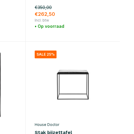
€350,00
€262,50
Incl. btw
• Op voorraad
SALE 25%
House Doctor
Stak bijzettafel