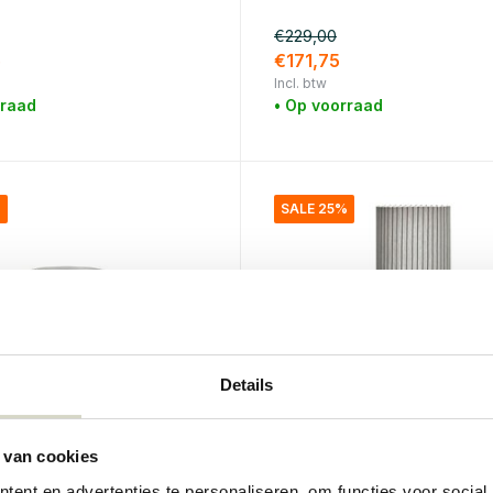
€229,00
5
€171,75
Incl. btw
rraad
• Op voorraad
%
SALE 25%
Details
 van cookies
tor
House Doctor
ent en advertenties te personaliseren, om functies voor social