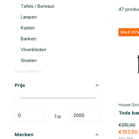
Tafels / Bureaus
47 produ
Lampen
Kasten
SALE 25
Banken
Vloerkleden
Stoelen
Toon meer
Prijs
House Doc
Toda ba
Tot
€210,00
€157,50
Merken
Incl. btw