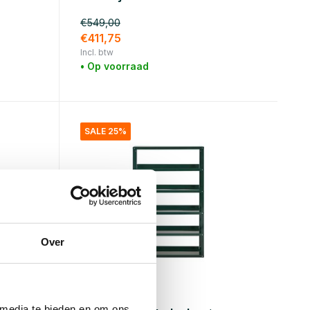
€549,00
€411,75
Incl. btw
• Op voorraad
SALE 25%
Over
House Doctor
 media te bieden en om ons