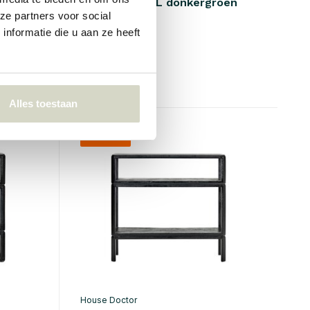
Use wandrek L donkergroen
ze partners voor social
€409,00
nformatie die u aan ze heeft
€306,75
Incl. btw
• Op voorraad
Alles toestaan
SALE 25%
House Doctor