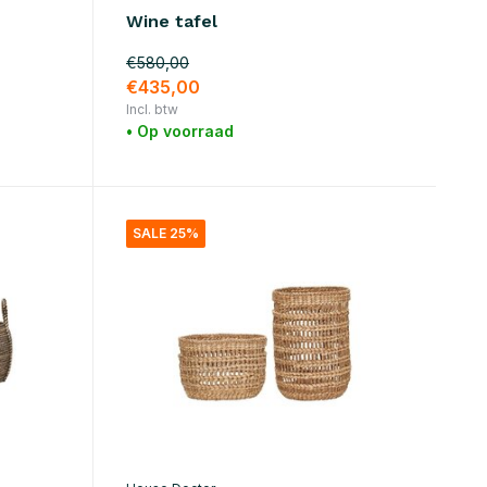
Wine tafel
€580,00
€435,00
Incl. btw
• Op voorraad
SALE 25%