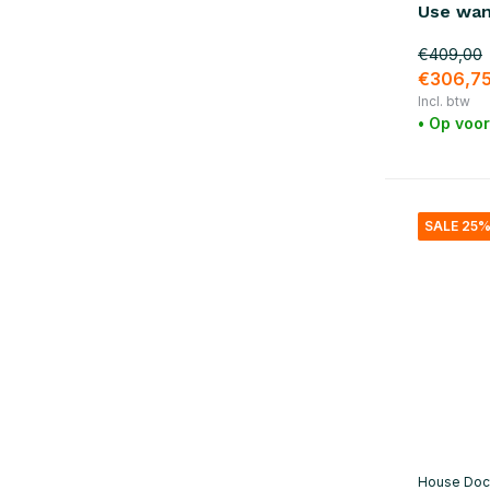
Use wand
€409,00
€306,7
Incl. btw
• Op voo
SALE 25
House Doc