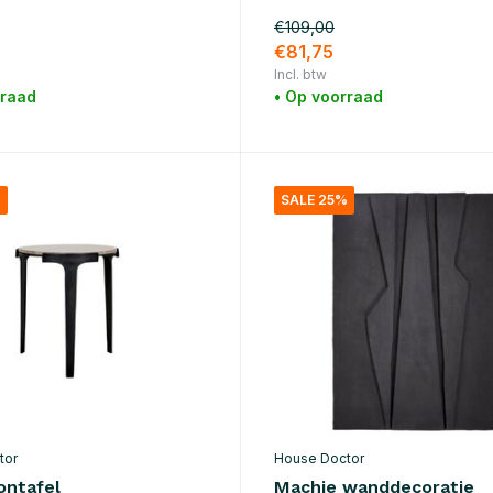
€109,00
€81,75
Incl. btw
rraad
• Op voorraad
%
SALE 25%
tor
House Doctor
ontafel
Machie wanddecoratie