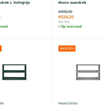
rek L lichtgrijs
Mono wandrek
€699,00
5
€524,25
Incl. btw
rraad
• Op voorraad
%
SALE 25%
tor
House Doctor