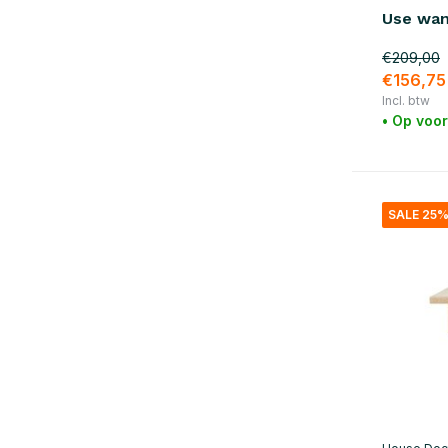
Use wan
€209,00
€156,75
Incl. btw
• Op voo
SALE 25