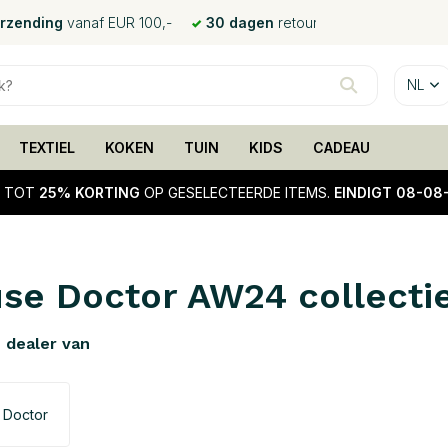
erzending
vanaf EUR 100,-
30 dagen
retour
NL
TEXTIEL
KOKEN
TUIN
KIDS
CADEAU
!
TOT
25% KORTING
OP GESELECTEERDE ITEMS.
EINDIGT 08-08
se Doctor AW24 collecti
e dealer van
 Doctor