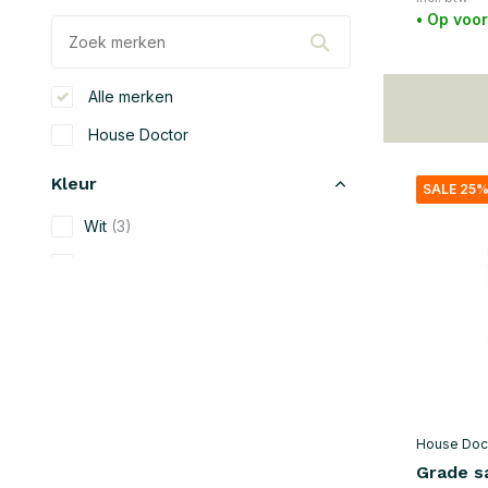
• Op voo
Alle merken
House Doctor
Kleur
SALE 25
Wit
(3)
Beige
(13)
Zwart
(23)
Groen
(7)
Grijs
(7)
Rood
(2)
House Doc
Bruin
(3)
Grade s