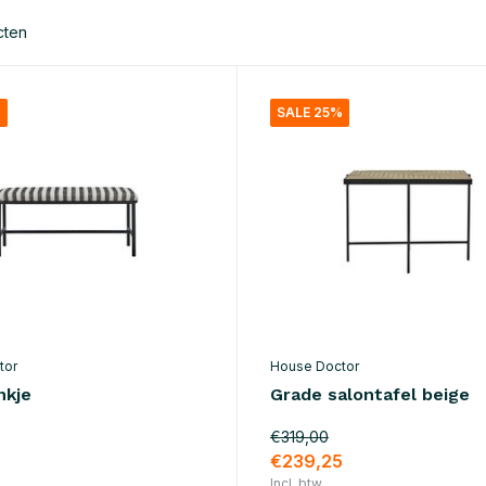
cten
%
SALE 25%
tor
House Doctor
nkje
Grade salontafel beige
€319,00
€239,25
Incl. btw