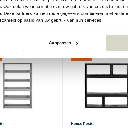
zettafel
Rafi vloerlamp
. Ook delen we informatie over uw gebruik van onze site met on
€369,00
e. Deze partners kunnen deze gegevens combineren met andere i
€276,75
erzameld op basis van uw gebruik van hun services.
Incl. btw
rraad
• Op voorraad
Aanpassen
%
SALE 25%
tor
House Doctor