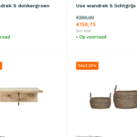
drek S donkergroen
Use wandrek S lichtgrijs
€209,00
€156,75
Incl. btw
rraad
• Op voorraad
%
SALE 25%