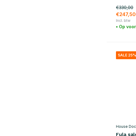
Goud
(5)
€330,00
Naturel
(11)
€247,50
Incl. btw
Zilver
(1)
• Op voo
Materiaal
Hout
(10)
SALE 25
Metaal
(3)
Marmer
(1)
Rotan
(4)
Katoen
(17)
Messing
(8)
Glas / Aardewerk
(11)
Ijzer
(26)
House Doc
Staal
(10)
Fula sal