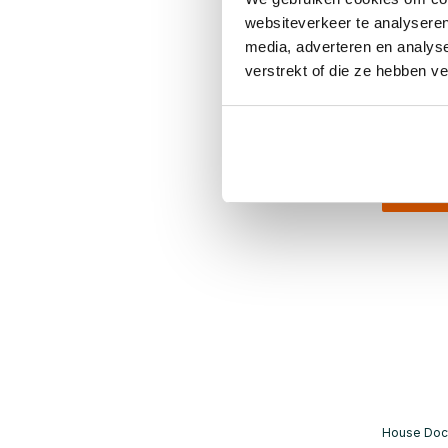
Meta bij
websiteverkeer te analyseren
€299,00
media, adverteren en analys
€224,25
verstrekt of die ze hebben v
Incl. btw
• Op voo
SALE 25
House Doc