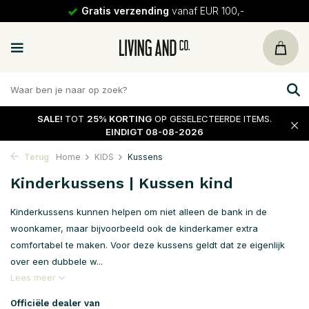
Gratis verzending
vanaf EUR 100,-
SALE!
TOT
25% KORTING
OP GESELECTEERDE ITEMS.
EINDIGT 08-08-2026
Terug
Home
KIDS
Kussens
Kinderkussens | Kussen kind
Kinderkussens kunnen helpen om niet alleen de bank in de
woonkamer, maar bijvoorbeeld ook de kinderkamer extra
comfortabel te maken. Voor deze kussens geldt dat ze eigenlijk
over een dubbele w...
Lees meer
Officiële dealer van