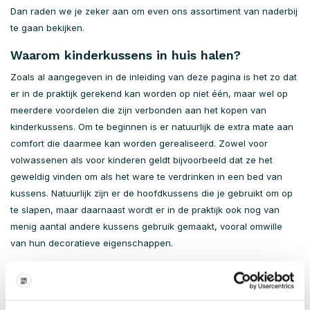
Dan raden we je zeker aan om even ons assortiment van naderbij
te gaan bekijken.
Waarom kinderkussens in huis halen?
Zoals al aangegeven in de inleiding van deze pagina is het zo dat
er in de praktijk gerekend kan worden op niet één, maar wel op
meerdere voordelen die zijn verbonden aan het kopen van
kinderkussens. Om te beginnen is er natuurlijk de extra mate aan
comfort die daarmee kan worden gerealiseerd. Zowel voor
volwassenen als voor kinderen geldt bijvoorbeeld dat ze het
geweldig vinden om als het ware te verdrinken in een bed van
kussens. Natuurlijk zijn er de hoofdkussens die je gebruikt om op
te slapen, maar daarnaast wordt er in de praktijk ook nog van
menig aantal andere kussens gebruik gemaakt, vooral omwille
van hun decoratieve eigenschappen.
Bovenstaande brengt ons eigenlijk meteen bij het tweede
voordeel waar je op kan rekenen bij het kopen van
kinderkussens. Het kopen van een dergelijk kussen voor je kind