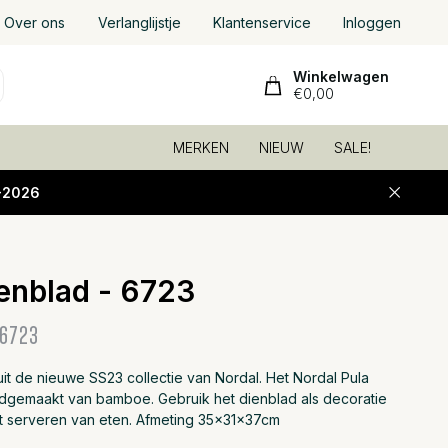
Over ons
Verlanglijstje
Klantenservice
Inloggen
Winkelwagen
€0,00
MERKEN
NIEUW
SALE!
-2026
ienblad - 6723
Toevoeg
6723
it de nieuwe SS23 collectie van Nordal. Het Nordal Pula
ndgemaakt van bamboe. Gebruik het dienblad als decoratie
et serveren van eten. Afmeting 35x31x37cm