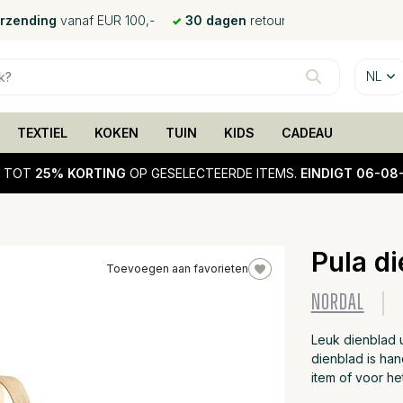
erzending
vanaf EUR 100,-
30 dagen
retour
NL
TEXTIEL
KOKEN
TUIN
KIDS
CADEAU
!
TOT
25% KORTING
OP GESELECTEERDE ITEMS.
EINDIGT 06-08
Pula d
Toevoegen aan favorieten
25%
NORDAL
sale
Leuk dienblad u
dienblad is ha
item of voor h