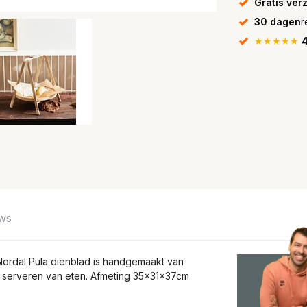
Gratis ver
30 dagen
r
★★★★★
4
ws
 Nordal Pula dienblad is handgemaakt van
t serveren van eten. Afmeting 35x31x37cm