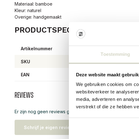
Materiaal: bamboe
Kleur: naturel
Overige: handgemaakt
PRODUCTSPECIFICATIES
Artikelnummer
6723
Toestemming
SKU
EAN
57083
Deze website maakt gebruik
We gebruiken cookies om cont
websiteverkeer te analyseren
Reviews
media, adverteren en analys
verstrekt of die ze hebben v
Er zijn nog geen reviews geschreven over dit product..
Schrijf je eigen review