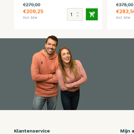
€279,00
€378,00
€209,25
€283,5
Incl. btw
Incl. btw
Klantenservice
Mijn 