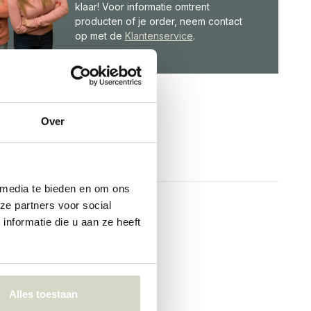
klaar! Voor informatie omtrent
producten of je order, neem contact
op met de
Klantenservice
.
Over
 media te bieden en om ons
ze partners voor social
nformatie die u aan ze heeft
Alles toestaan