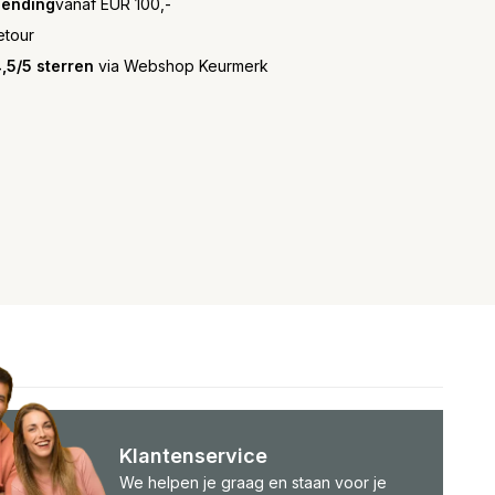
zending
vanaf EUR 100,-
etour
,5/5 sterren
via Webshop Keurmerk
Klantenservice
We helpen je graag en staan voor je