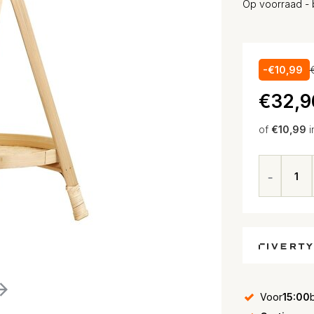
Op voorraad - 
-€10,99
€32,9
of
€10,99
i
Voor
15:00