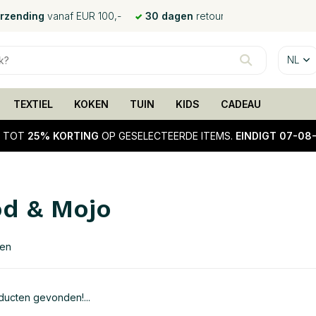
erzending
vanaf EUR 100,-
30 dagen
retour
NL
TEXTIEL
KOKEN
TUIN
KIDS
CADEAU
!
TOT
25% KORTING
OP GESELECTEERDE ITEMS.
EINDIGT 07-08
d & Mojo
ten
ucten gevonden!...