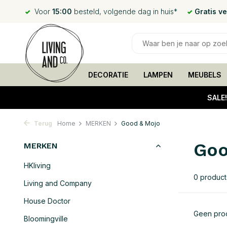
Voor
15:00
besteld, volgende dag in huis*
Gratis v
DECORATIE
LAMPEN
MEUBELS
SALE
Terug
Home
MERKEN
Good & Mojo
Goo
MERKEN
HKliving
0 produc
Living and Company
House Doctor
Geen prod
Bloomingville