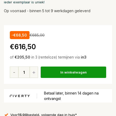
ieder exemplaar is uniek!
Op voorraad - binnen 5 tot 9 werkdagen geleverd
-€68,50
€685,00
€616,50
of
€205,50
in 3 (renteloze) termijnen via
in3
In winkelwagen
Betaal later, binnen 14 dagen na
ontvangst
Voor
15:00
besteld, volgende dag in huis*