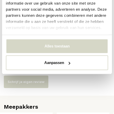
informatie over uw gebruik van onze site met onze
partners voor social media, adverteren en analyse. Deze
Artikelnummer
AI-902-101-01-PBC
partners kunnen deze gegevens combineren met andere
informatie die u aan ze heeft verstrekt of die ze hebben
SKU
verzameld op basis van uw gebruik van hun services.
EAN
8718421379224
Alles toestaan
Reviews
Aanpassen
Er zijn nog geen reviews geschreven over dit product..
Schrijf je eigen review
Meepakkers