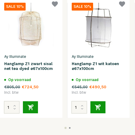
SALE 10%
SALE 10%
Ay Illuminate
Ay Illuminate
Hanglamp Z1 zwart sisal
Hanglamp Z1 wit katoen
net tea dyed ø67x100cm
ø67x100cm
Op voorraad
Op voorraad
€805,00
€545,00
€724,50
€490,50
Incl. btw
Incl. btw