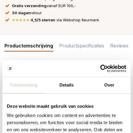
Gratis verzending
vanaf EUR 100,-
30 dagen
retour
★★★★★
4,5/5 sterren
via Webshop Keurmerk
Productomschrijving
Productspecificaties
Reviews
Wat een eyecatcher! De Ay Illuminate Z2 hanglamp met zwart
papier doek hangt geweldig in je interieur. Voorzien van blond
bamboe frame. De lampen van Ay Illuminate zijn handgemaakt en
Toestemming
Details
Over
ieder exemplaar is uniek!
Afmeting: ø67x100cm
Materiaal: papier, bamboe
Deze website maakt gebruik van cookies
Kleur: zwart, naturel, bruin
Overig:
Inclusief
3 meter snoer en plafondkapje. E27 fitting,
We gebruiken cookies om content en advertenties te
max. 60W. Exclusief lichtbol.
personaliseren, om functies voor social media te bieden
en om ons websiteverkeer te analyseren. Ook delen we
PRODUCTSPECIFICATIES