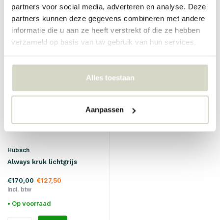
• Op voorraad
partners voor social media, adverteren en analyse. Deze
partners kunnen deze gegevens combineren met andere
informatie die u aan ze heeft verstrekt of die ze hebben
verzameld op basis van uw gebruik van hun services.
SALE 25%
Alles toestaan
Aanpassen
Hubsch
Always kruk lichtgrijs
€170,00
€127,50
Incl. btw
• Op voorraad