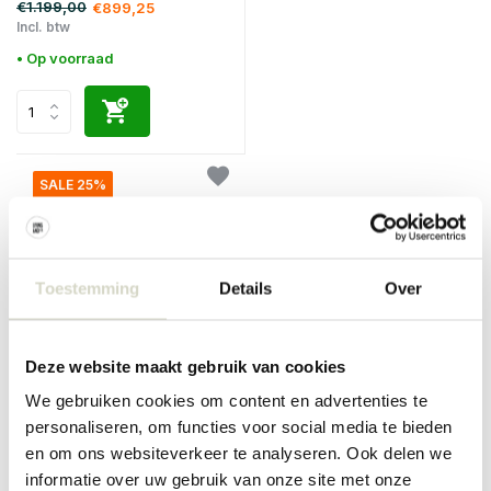
€1.199,00
€899,25
Incl. btw
• Op voorraad
SALE 25%
Toestemming
Details
Over
Deze website maakt gebruik van cookies
Hubsch
We gebruiken cookies om content en advertenties te
Poke bureau naturel
personaliseren, om functies voor social media te bieden
€310,00
€232,50
en om ons websiteverkeer te analyseren. Ook delen we
Incl. btw
informatie over uw gebruik van onze site met onze