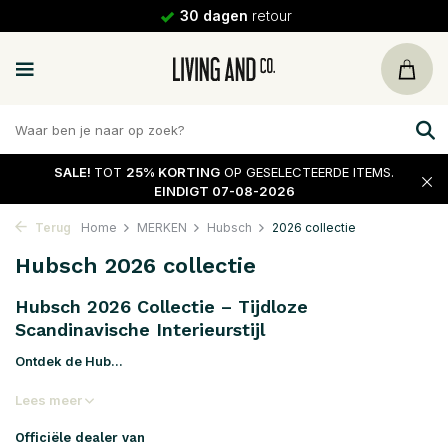
30 dagen
retour
SALE!
TOT
25% KORTING
OP GESELECTEERDE ITEMS.
EINDIGT 07-08-2026
Terug
Home
MERKEN
Hubsch
2026 collectie
Hubsch 2026 collectie
Hubsch 2026 Collectie – Tijdloze
Scandinavische Interieurstijl
Ontdek de Hub...
Lees meer
Officiële dealer van