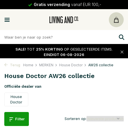
30 dagen
retour
SALE!
TOT
25% KORTING
OP GESELECTEERDE ITEMS.
EINDIGT 06-08-2026
Terug
Home
MERKEN
House Doctor
AW26 collectie
House Doctor AW26 collectie
Officiële dealer van
House
Doctor
Sorteren op:
Filter