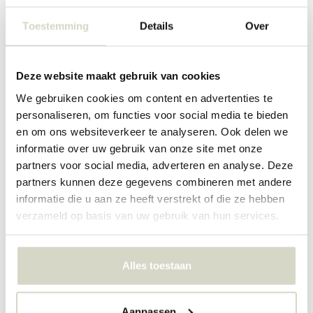
zand
Toestemming
Details
Over
€480,00
€134,90
Incl. btw
Incl. btw
Deze website maakt gebruik van cookies
We gebruiken cookies om content en advertenties te
personaliseren, om functies voor social media te bieden
en om ons websiteverkeer te analyseren. Ook delen we
informatie over uw gebruik van onze site met onze
partners voor social media, adverteren en analyse. Deze
partners kunnen deze gegevens combineren met andere
informatie die u aan ze heeft verstrekt of die ze hebben
verzameld op basis van uw gebruik van hun services.
House Doctor
House Doctor
Alles toestaan
Bedsi bijzettafel/nachtkastje
Cuun loungebank kussen
mulberry
€134,90
€134,90
Aanpassen