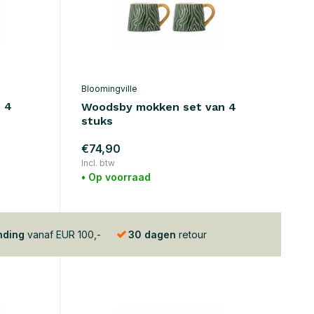
Bloomingville
 4
Woodsby mokken set van 4
stuks
€74,90
Incl. btw
• Op voorraad
nding
vanaf EUR 100,-
30 dagen
retour