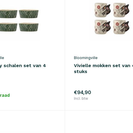
lle
Bloomingville
 schalen set van 4
Vivielle mokken set van 
stuks
€94,90
rraad
Incl. btw