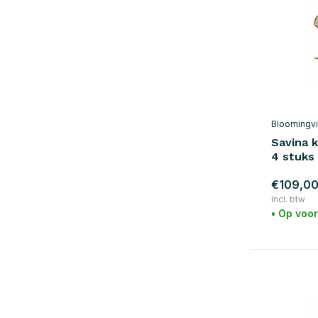
Bloomingvi
Savina 
4 stuks
€109,0
Incl. btw
• Op voo