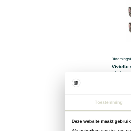
Bloomingvi
Vivielle
stuks
€115,00
Incl. btw
Toestemming
Deze website maakt gebruik
We gebruiken cookies om cont