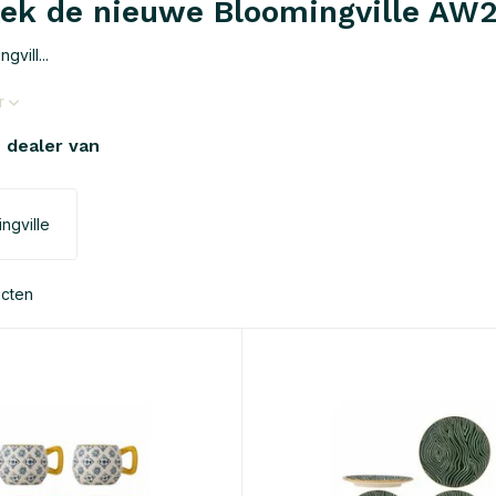
ek de nieuwe Bloomingville AW2
gvill...
r
e dealer van
ngville
ucten