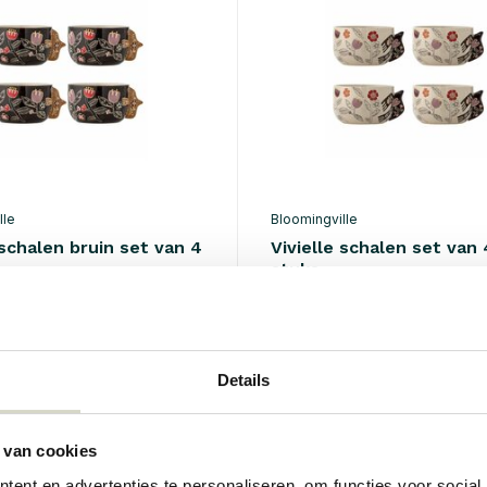
lle
Bloomingville
 schalen bruin set van 4
Vivielle schalen set van 
stuks
€115,00
Incl. btw
Details
 van cookies
ent en advertenties te personaliseren, om functies voor social