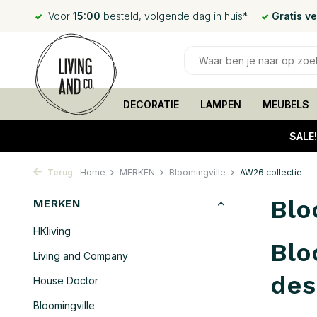
Voor
15:00
besteld, volgende dag in huis*
Gratis v
DECORATIE
LAMPEN
MEUBELS
SALE
Terug
Home
MERKEN
Bloomingville
AW26 collectie
Blo
MERKEN
HKliving
Blo
Living and Company
des
House Doctor
Bloomingville