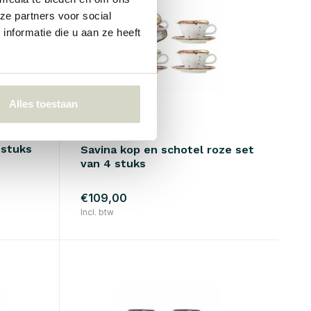
ze partners voor social
nformatie die u aan ze heeft
Alles toestaan
Bloomingville
 stuks
Savina kop en schotel roze set
van 4 stuks
€109,00
Incl. btw