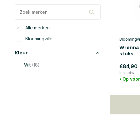
Alle merken
Bloomingville
Bloomingvi
Wrenna 
Kleur
stuks
Wit
(18)
€84,90
Incl. btw
Beige
(62)
• Op voo
Zwart
(10)
Blauw
(53)
Groen
(43)
Grijs
(11)
Geel
(28)