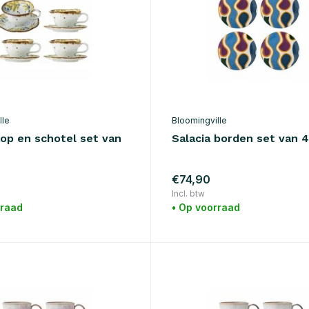
lle
Bloomingville
kop en schotel set van
Salacia borden set van 
0
€74,90
Incl. btw
rraad
• Op voorraad