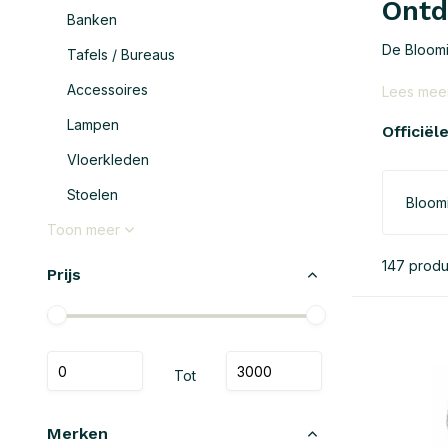
Ontd
Banken
De Bloomin
Tafels / Bureaus
Accessoires
Lees mee
Lampen
Officiël
Vloerkleden
Stoelen
Bloomi
Toon meer
147 prod
Prijs
Tot
Merken