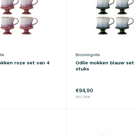
lle
Bloomingville
okken roze set van 4
Odile mokken blauw set 
stuks
€94,90
Incl. btw