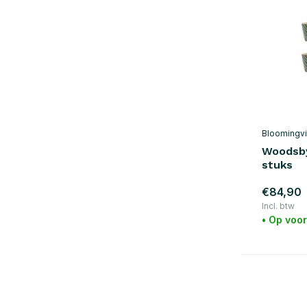
Oranje
(13)
Rood
(26)
Paars
(17)
Toon meer
Materiaal
Hout
(38)
Bloomingvi
Woodsby
Metaal
(6)
stuks
Marmer
(4)
€84,90
Katoen
(23)
Incl. btw
• Op voo
Canvas
(4)
Glas / Aardewerk
(86)
Ijzer
(29)
Staal
(1)