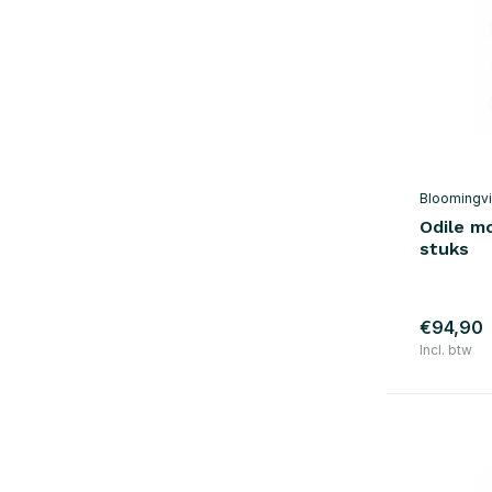
Bloomingvi
Odile m
stuks
€94,90
Incl. btw