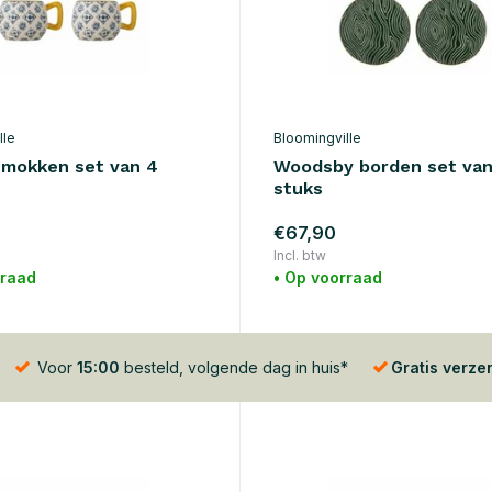
lle
Bloomingville
mokken set van 4
Woodsby borden set van
stuks
€67,90
Incl. btw
rraad
• Op voorraad
Voor
15:00
besteld, volgende dag in huis*
Gratis verze