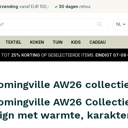
erzending
vanaf EUR 100,-
30 dagen
retour
NL
TEXTIEL
KOKEN
TUIN
KIDS
CADEAU
!
TOT
25% KORTING
OP GESELECTEERDE ITEMS.
EINDIGT 07-08
omingville AW26 collecti
omingville AW26 Collecti
ign met warmte, karakter