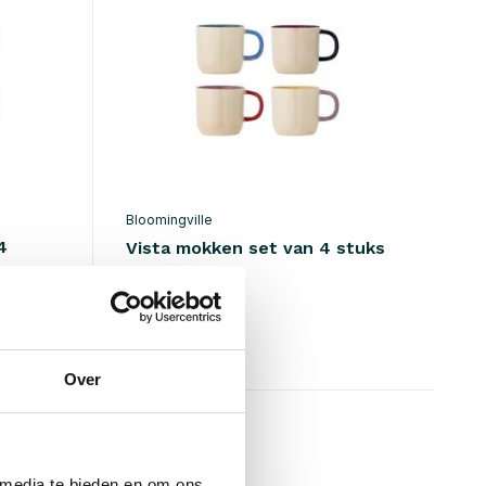
Bloomingville
4
Vista mokken set van 4 stuks
€67,90
Incl. btw
• Op voorraad
Over
 media te bieden en om ons