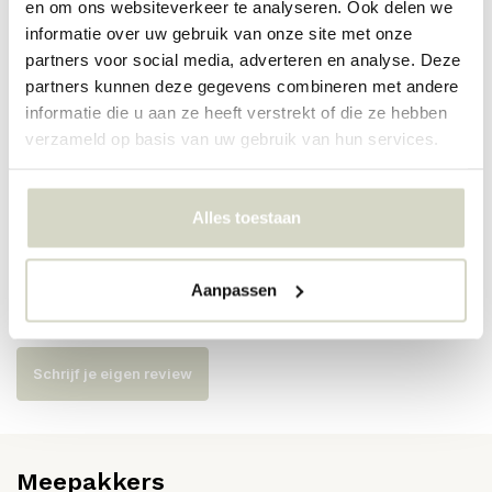
en om ons websiteverkeer te analyseren. Ook delen we
PRODUCTSPECIFICATIES
informatie over uw gebruik van onze site met onze
partners voor social media, adverteren en analyse. Deze
partners kunnen deze gegevens combineren met andere
Artikelnummer
AI-172-101-05-P
informatie die u aan ze heeft verstrekt of die ze hebben
SKU
verzameld op basis van uw gebruik van hun services.
EAN
8718421376483
Alles toestaan
Reviews
Aanpassen
Er zijn nog geen reviews geschreven over dit product..
Schrijf je eigen review
Meepakkers