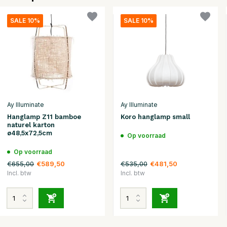
SALE 10%
SALE 10%
Ay Illuminate
Ay Illuminate
Hanglamp Z11 bamboe
Koro hanglamp small
naturel karton
ø48,5x72,5cm
Op voorraad
Op voorraad
€655,00
€535,00
€589,50
€481,50
Incl. btw
Incl. btw