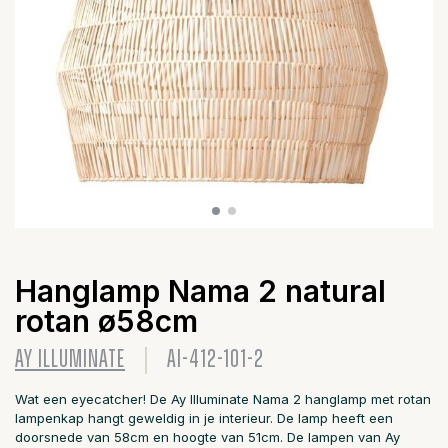
Hanglamp Nama 2 natural
rotan ø58cm
AY ILLUMINATE
AI-412-101-2
Wat een eyecatcher! De Ay Illuminate Nama 2 hanglamp met rotan
lampenkap hangt geweldig in je interieur. De lamp heeft een
doorsnede van 58cm en hoogte van 51cm. De lampen van Ay