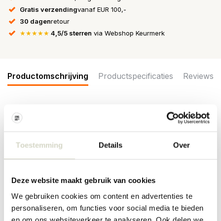
Gratis verzending
vanaf EUR 100,-
30 dagen
retour
★★★★★
4,5/5 sterren
via Webshop Keurmerk
Productomschrijving
Productspecificaties
Reviews
Wat een eyecatcher! De Ay Illuminate Nama 2 hanglamp met rotan
lampenkap hangt geweldig in je interieur. De lamp heeft een
doorsnede van 58cm en hoogte van 51cm. De lampen van Ay
Toestemming
Details
Over
Illuminate zijn handgemaakt en ieder exemplaar is uniek!
Afmeting: ø58x51cm
Materiaal: rotan
Deze website maakt gebruik van cookies
Kleur: naturel
Overig:
Inclusief
3 meter snoer en plafondkapje. E27 fitting,
We gebruiken cookies om content en advertenties te
max. 60W. Exclusief lichtbol.
personaliseren, om functies voor social media te bieden
PRODUCTSPECIFICATIES
en om ons websiteverkeer te analyseren. Ook delen we