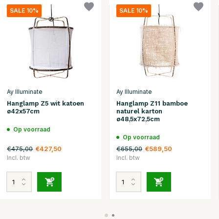
SALE 10%
SALE 10%
Ay Illuminate
Ay Illuminate
Hanglamp Z5 wit katoen
Hanglamp Z11 bamboe
ø42x57cm
naturel karton
ø48,5x72,5cm
Op voorraad
Op voorraad
€475,00
€655,00
€427,50
€589,50
Incl. btw
Incl. btw