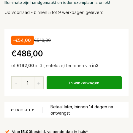
Illuminate zijn handgemaakt en ieder exemplaar is uniek!
Op voorraad - binnen 5 tot 9 werkdagen geleverd
-€54,00
€540,00
€486,00
of
€162,00
in 3 (renteloze) termijnen via
in3
In winkelwagen
Betaal later, binnen 14 dagen na
ontvangst
Voor
15:00
besteld, volgende dag in huis*