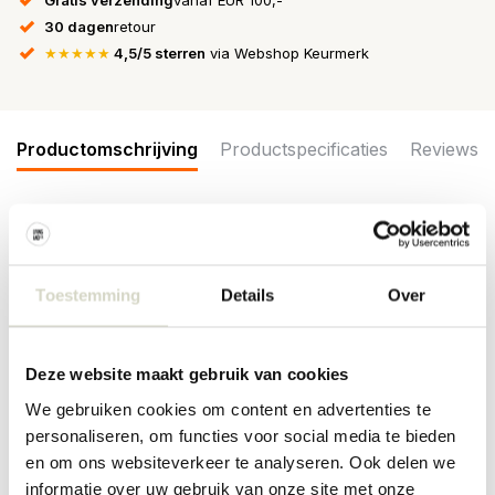
30 dagen
retour
★★★★★
4,5/5 sterren
via Webshop Keurmerk
Productomschrijving
Productspecificaties
Reviews
De Bloomingville Addison borden zijn gemaakt van aardewerk in
de kleur wit met spikkels. Wordt geleverd in een set van 6 stuks.
Afmeting 20x2cm
Toestemming
Details
Over
Afmeting: diameter 20 x hoogte 2cm
Materiaal: aardewerk
Kleur: wit
Deze website maakt gebruik van cookies
Overige: geschikt voor in de vaatwasser, oven en magnetron. Per
item kunnen er verschillen zijn.
We gebruiken cookies om content en advertenties te
personaliseren, om functies voor social media te bieden
PRODUCTSPECIFICATIES
en om ons websiteverkeer te analyseren. Ook delen we
informatie over uw gebruik van onze site met onze