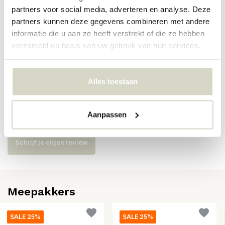
partners voor social media, adverteren en analyse. Deze
Artikelnummer
82072004
partners kunnen deze gegevens combineren met andere
SKU
82072004
informatie die u aan ze heeft verstrekt of die ze hebben
verzameld op basis van uw gebruik van hun services.
EAN
5711173341429
Alles toestaan
Reviews
Aanpassen
Er zijn nog geen reviews geschreven over dit product..
Schrijf je eigen review
Meepakkers
SALE 25%
SALE 25%