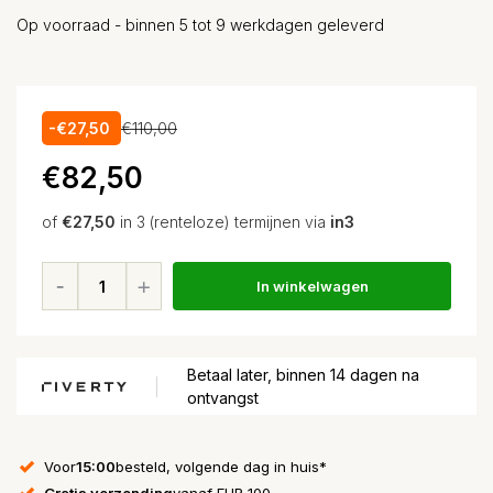
Op voorraad - binnen 5 tot 9 werkdagen geleverd
-€27,50
€110,00
€82,50
of
€27,50
in 3 (renteloze) termijnen via
in3
In winkelwagen
Betaal later, binnen 14 dagen na
ontvangst
Voor
15:00
besteld, volgende dag in huis*
Gratis verzending
vanaf EUR 100,-