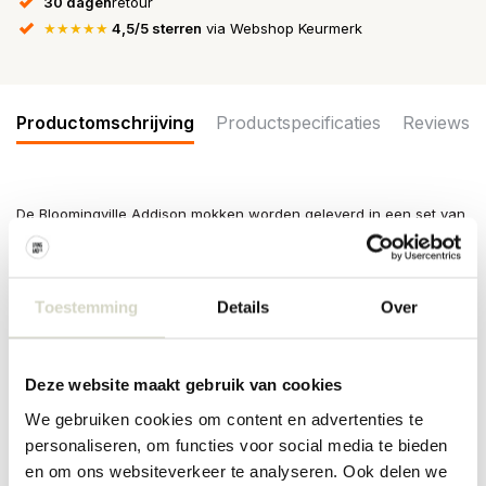
30 dagen
retour
★★★★★
4,5/5 sterren
via Webshop Keurmerk
Productomschrijving
Productspecificaties
Reviews
De Bloomingville Addison mokken worden geleverd in een set van
3 verschillende mokken. In een zachte roze tint met een reactief
glazuur dat een levendig, gespikkeld oppervlak creëert. Afmeting
10,5x10cm
Toestemming
Details
Over
Afmeting: diameter 10,5 x hoogte 10cm
Inhoud: 500ml
Materiaal : aardewerk
Kleur: roze
Deze website maakt gebruik van cookies
Overige: Door het gebruikte materiaal kunnen er per item
verschillen zijn. Geschikt voor in de vaatwasser, oven en
We gebruiken cookies om content en advertenties te
magnetron.
personaliseren, om functies voor social media te bieden
en om ons websiteverkeer te analyseren. Ook delen we
PRODUCTSPECIFICATIES