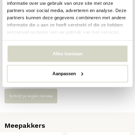
informatie over uw gebruik van onze site met onze
partners voor social media, adverteren en analyse. Deze
Artikelnummer
82073101
partners kunnen deze gegevens combineren met andere
informatie die u aan ze heeft verstrekt of die ze hebben
SKU
82073101
verzameld op basis van uw gebruik van hun services.
EAN
5711173360185
Alles toestaan
Reviews
Aanpassen
Er zijn nog geen reviews geschreven over dit product..
Schrijf je eigen review
Meepakkers