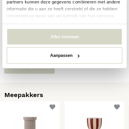
partners kunnen deze gegevens combineren met andere
SKU
82069577
informatie die u aan ze heeft verstrekt of die ze hebben
EAN
5711173362196
verzameld op basis van uw gebruik van hun services.
Reviews
Alles toestaan
Er zijn nog geen reviews geschreven over dit product..
Aanpassen
Schrijf je eigen review
Meepakkers