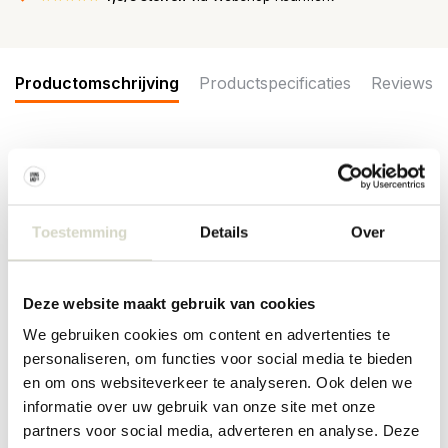
Productomschrijving
Productspecificaties
Reviews
De Bloomingville Alida tafellamp uit de creative collection valt op
door de sculpturale voet, versierd met verticale blauw-witte
strepen die met de hand zijn geschilderd voor een unieke
uitstraling. Afmeting 33x46x19cm
Toestemming
Details
Over
Afmeting: lengte 33 x hoogte 46 x breedte 19cm
Materiaal: aardewerk, linnen, ijzer
Kleur: blauw, naturel
Deze website maakt gebruik van cookies
Overige: fitting E27, max 40W. Snoerlengte 180cm
We gebruiken cookies om content en advertenties te
PRODUCTSPECIFICATIES
personaliseren, om functies voor social media te bieden
en om ons websiteverkeer te analyseren. Ook delen we
informatie over uw gebruik van onze site met onze
Artikelnummer
82069577
partners voor social media, adverteren en analyse. Deze