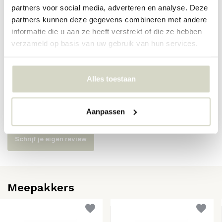
partners voor social media, adverteren en analyse. Deze
Artikelnummer
82073083
partners kunnen deze gegevens combineren met andere
SKU
82073083
informatie die u aan ze heeft verstrekt of die ze hebben
verzameld op basis van uw gebruik van hun services.
EAN
5711173360284
Alles toestaan
Reviews
Aanpassen
Er zijn nog geen reviews geschreven over dit product..
Schrijf je eigen review
Meepakkers