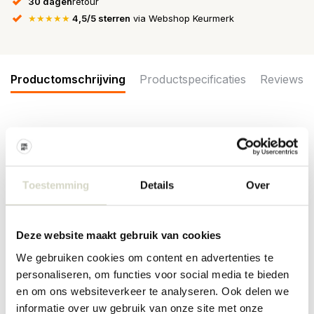
30 dagen
retour
★★★★★
4,5/5 sterren
via Webshop Keurmerk
Productomschrijving
Productspecificaties
Reviews
De Bloomingville Aubrin borden worden geleverd in een set van 2
stuks. De borden zijn versierd botanische bladillustraties in zachte
beigetinten met groene en bruine nuances. Elk bord is afgewerkt
met een craqueléglazuur. Afmeting Ø27x1,5cm
Toestemming
Details
Over
Afmeting: diameter 27 x hoogte 1,5cm
Materiaal: aardewerk
Kleur: naturel
Deze website maakt gebruik van cookies
Overige: Geschikt voor in de vaatwasser. Niet geschikt voor in de
magnetron en oven. Per item kunnen er verschillen zijn.
We gebruiken cookies om content en advertenties te
personaliseren, om functies voor social media te bieden
PRODUCTSPECIFICATIES
en om ons websiteverkeer te analyseren. Ook delen we
informatie over uw gebruik van onze site met onze