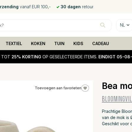
erzending
vanaf EUR 100,-
30 dagen
retour
NL
TEXTIEL
KOKEN
TUIN
KIDS
CADEAU
!
TOT
25% KORTING
OP GESELECTEERDE ITEMS.
EINDIGT 05-08
Bea mok
Toevoegen aan favorieten
25%
BLOOMINGVIL
sale
Prachtige Bloo
van de mok is 
Geschikt voor 