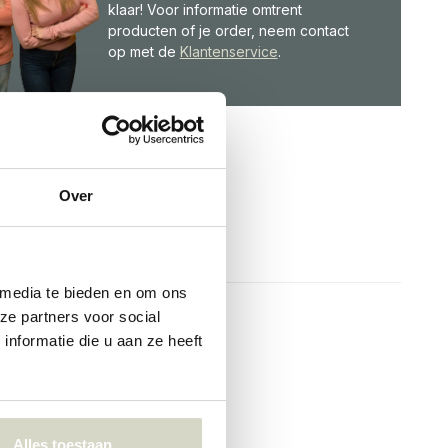
klaar! Voor informatie omtrent
producten of je order, neem contact
op met de
Klantenservice
.
Over
 media te bieden en om ons
ze partners voor social
nformatie die u aan ze heeft
Alles toestaan