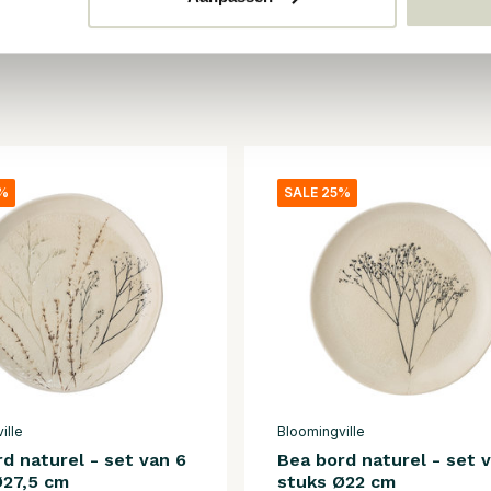
5%
SALE 25%
ille
Bloomingville
d naturel - set van 6
Bea bord naturel - set 
Ø27,5 cm
stuks Ø22 cm