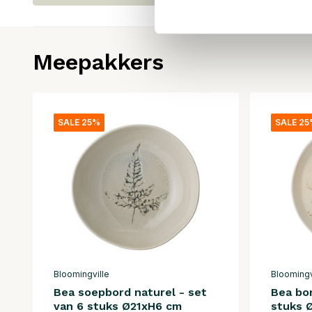
Meepakkers
SALE 25%
SALE 2
Bloomingville
Bloomingv
Bea soepbord naturel - set
Bea bor
van 6 stuks Ø21xH6 cm
stuks 