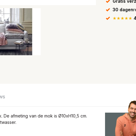
Gratis ver
30 dagen
r
★★★★★
4
ws
. De afmeting van de mok is Ø10xH10,5 cm.
twasser.