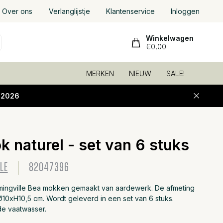
Over ons
Verlanglijstje
Klantenservice
Inloggen
Winkelwagen
€0,00
MERKEN
NIEUW
SALE!
-2026
 naturel - set van 6 stuks
Toevoeg
LE
82047396
mingville Bea mokken gemaakt van aardewerk. De afmeting
Ø10xH10,5 cm. Wordt geleverd in een set van 6 stuks.
de vaatwasser.