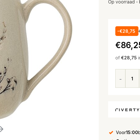
Op voorraad - 
-€28,75
€86,2
of
€28,75
i
Voor
15:00