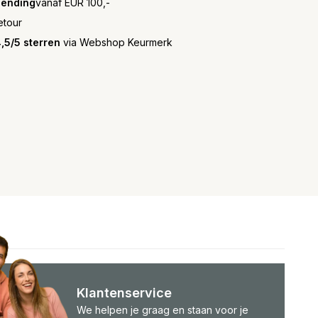
zending
vanaf EUR 100,-
etour
,5/5 sterren
via Webshop Keurmerk
Klantenservice
We helpen je graag en staan voor je