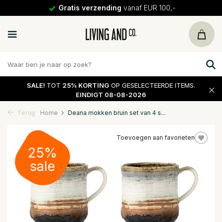
Gratis verzending
vanaf EUR 100,-
SALE!
TOT
25% KORTING
OP GESELECTEERDE ITEMS.
EINDIGT 08-08-2026
Terug
Home
Deana mokken bruin set van 4 s...
Toevoegen aan favorieten
25%
sale