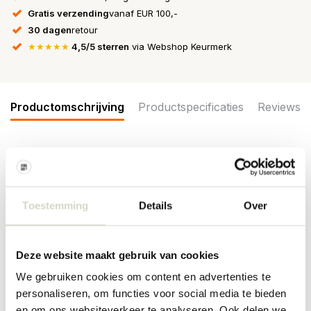
Gratis verzending
vanaf EUR 100,-
30 dagen
retour
★★★★★
4,5/5 sterren
via Webshop Keurmerk
Productomschrijving
Productspecificaties
Reviews
De Bloomingville Deana mokken zijn een set van 4 mokken.
Gemaakt van aardewerk in bruin- en goudentinten. Het glazuur
vormt fijne verticale strepen en creëert een wisselend
kleurenspel. Afmeting Ø8,5x9cm
Toestemming
Details
Over
Afmeting: diameter 8,5 x hoogte 9cm
Inhoud: 380 ml
Deze website maakt gebruik van cookies
Materiaal : aardewerk
Kleur: bruin
We gebruiken cookies om content en advertenties te
Overige: geschikt voor de vaatwasser, magnetron en oven. Per
personaliseren, om functies voor social media te bieden
item kunnen er verschillen zijn.
en om ons websiteverkeer te analyseren. Ook delen we