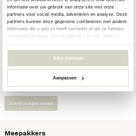
PRODUCTSPECIFICATIES
informatie over uw gebruik van onze site met onze
partners voor social media, adverteren en analyse. Deze
partners kunnen deze gegevens combineren met andere
Artikelnummer
82072423
informatie die u aan ze heeft verstrekt of die ze hebben
verzameld op basis van uw gebruik van hun services.
SKU
82072423
EAN
5711173350179
Alles toestaan
Reviews
Aanpassen
Er zijn nog geen reviews geschreven over dit product..
Schrijf je eigen review
Meepakkers