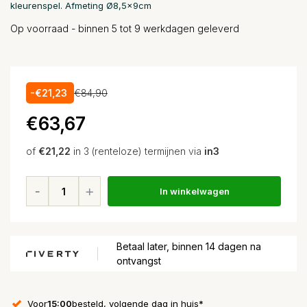
kleurenspel. Afmeting Ø8,5x9cm
Op voorraad - binnen 5 tot 9 werkdagen geleverd
-€21,23
€84,90
€63,67
of
€21,22
in 3 (renteloze) termijnen via
in3
In winkelwagen
Betaal later, binnen 14 dagen na
ontvangst
Voor
15:00
besteld, volgende dag in huis*