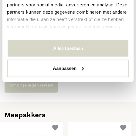
partners voor social media, adverteren en analyse. Deze
Artikelnummer
82073190
partners kunnen deze gegevens combineren met andere
SKU
82073190
informatie die u aan ze heeft verstrekt of die ze hebben
verzameld op basis van uw gebruik van hun services.
EAN
5711173362394
Alles toestaan
Reviews
Aanpassen
Er zijn nog geen reviews geschreven over dit product..
Schrijf je eigen review
Meepakkers