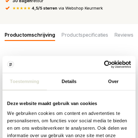
30 dagen
retour
★★★★★
4,5/5 sterren
via Webshop Keurmerk
Productomschrijving
Productspecificaties
Reviews
De Bloomingville Eimy borden worden geleverd in een set van 4
stuks. De borden zijn versierd met blauwe bloem- en
bladmotieven op een zachtbeige achtergrond en afgewerkt met
een subtiel geschulpte rand. Afmeting Ø20,5x2cm
Toestemming
Details
Over
Afmeting: diameter 20,5 x hoogte 2cm
Materiaal: aardewerk
Kleur: naturel, blauw
Deze website maakt gebruik van cookies
Overige: Geschikt voor in de vaatwasser, magnetron en oven. Per
item kunnen er verschillen zijn.
We gebruiken cookies om content en advertenties te
personaliseren, om functies voor social media te bieden
PRODUCTSPECIFICATIES
en om ons websiteverkeer te analyseren. Ook delen we
informatie over uw gebruik van onze site met onze