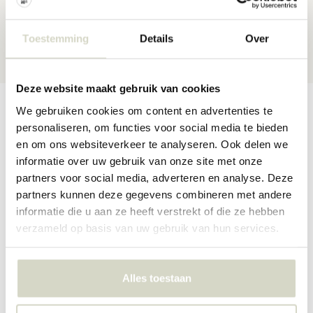
Gratis verzending
vanaf EUR 100,-
30 dagen
retour
Toestemming
Details
Over
★★★★★
4,5/5 sterren
via Webshop Keurmerk
Deze website maakt gebruik van cookies
Productomschrijving
Productspecificaties
Reviews
We gebruiken cookies om content en advertenties te
personaliseren, om functies voor social media te bieden
en om ons websiteverkeer te analyseren. Ook delen we
informatie over uw gebruik van onze site met onze
Set van 6 wijnglazen uit de nieuwe SS23 collectie van
partners voor social media, adverteren en analyse. Deze
Bloomingville. De Bloomingville Florentine wijnglazen zijn gemaakt
van gerecycled glas en hebben een diameter van 8cm en hoogte
partners kunnen deze gegevens combineren met andere
10cm. Beschikbaar in twee kleuren.
informatie die u aan ze heeft verstrekt of die ze hebben
verzameld op basis van uw gebruik van hun services.
Afmeting: diameter 8cm x hoogte 10cm
Inhoud: 140ml
Materiaal : gerecycled glas
Kleur: bruin
Alles toestaan
Overige: geschikt voor in de vaatwasser. In het glas kunnen
luchtbellen zitten en elk glas kan een andere vorm en structuur
hebben.