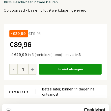
10cm. Beschikbaar in twee kleuren.
Op voorraad - binnen 5 tot 9 werkdagen geleverd
-€29,99
€119,95
€89,96
of
€29,99
in 3 (renteloze) termijnen via
in3
In winkelwagen
Betaal later, binnen 14 dagen na
ontvangst
Voor
15:00
besteld, volgende dag in huis*