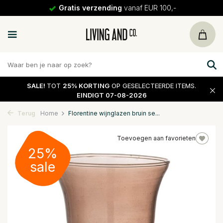
Gratis verzending
vanaf EUR 100,-
SALE!
TOT
25% KORTING
OP GESELECTEERDE ITEMS.
EINDIGT 07-08-2026
Terug
Home
Florentine wijnglazen bruin se...
Toevoegen aan favorieten
25%
sale