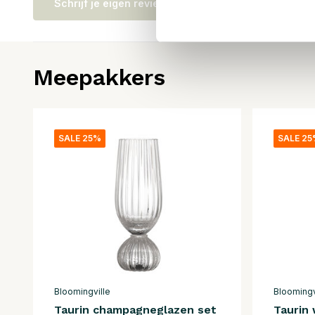
Schrijf je eigen review
Meepakkers
SALE 25%
SALE 2
Bloomingville
Bloomingv
Taurin champagneglazen set
Taurin 