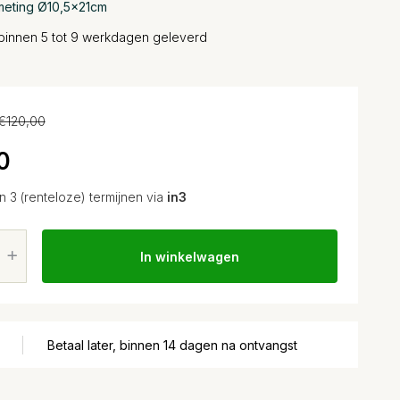
fmeting Ø10,5x21cm
binnen 5 tot 9 werkdagen geleverd
€120,00
0
in 3 (renteloze) termijnen via
in3
In winkelwagen
Betaal later, binnen 14 dagen na ontvangst