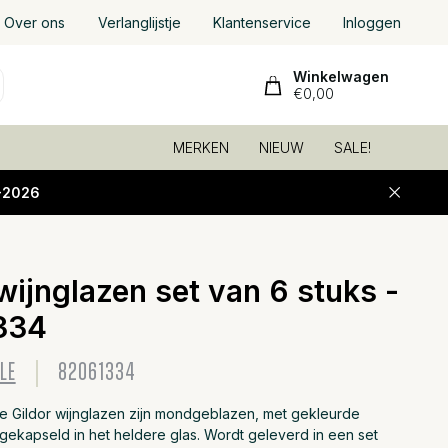
Over ons
Verlanglijstje
Klantenservice
Inloggen
Winkelwagen
€0,00
MERKEN
NIEUW
SALE!
-2026
wijnglazen set van 6 stuks -
Toevoeg
334
LE
82061334
le Gildor wijnglazen zijn mondgeblazen, met gekleurde
gekapseld in het heldere glas. Wordt geleverd in een set