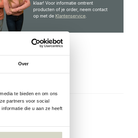
klaar! Voor informatie omtrent
producten of je order, neem contact
op met de
Klantenservice
.
Over
 media te bieden en om ons
ze partners voor social
nformatie die u aan ze heeft