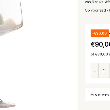
van 6 stuks. A
Op voorraad - 
-€30,00
€90,0
of
€30,00