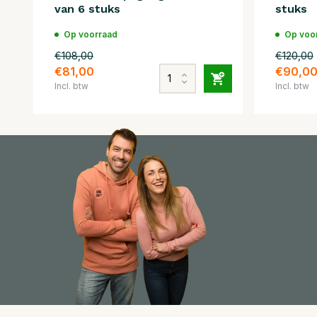
van 6 stuks
stuks
Op voorraad
Op voo
€108,00
€120,00
€81,00
€90,0
Incl. btw
Incl. btw