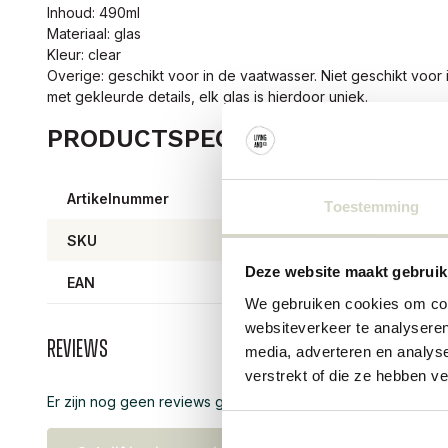
Inhoud: 490ml
Materiaal: glas
Kleur: clear
Overige: geschikt voor in de vaatwasser. Niet geschikt voo
met gekleurde details, elk glas is hierdoor uniek.
PRODUCTSPECIFICATIES
Artikelnummer
82061
Toestemming
SKU
82061
Deze website maakt gebruik
EAN
57111
We gebruiken cookies om cont
websiteverkeer te analyseren
Reviews
media, adverteren en analys
verstrekt of die ze hebben v
Er zijn nog geen reviews geschreven over dit product..