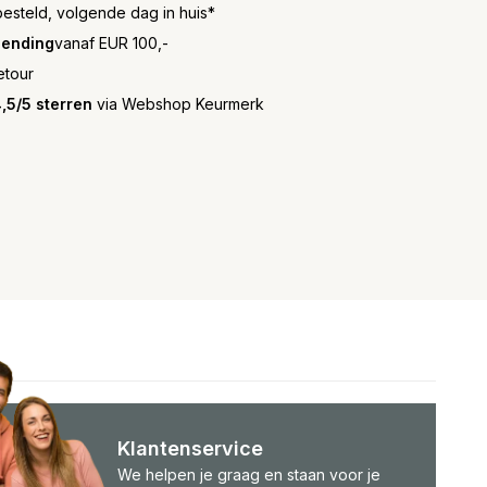
besteld, volgende dag in huis*
zending
vanaf EUR 100,-
etour
,5/5 sterren
via Webshop Keurmerk
Klantenservice
We helpen je graag en staan voor je