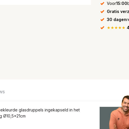
Voor
15:00
Gratis ver
30 dagen
r
★★★★★
4
ws
gekleurde glasdruppels ingekapseld in het
ing Ø10,5x21cm