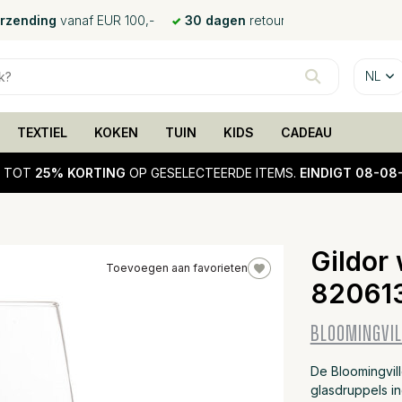
erzending
vanaf EUR 100,-
30 dagen
retour
NL
TEXTIEL
KOKEN
TUIN
KIDS
CADEAU
!
TOT
25% KORTING
OP GESELECTEERDE ITEMS.
EINDIGT 08-08
Gildor 
Toevoegen aan favorieten
82061
25%
sale
BLOOMINGVIL
De Bloomingvil
glasdruppels in