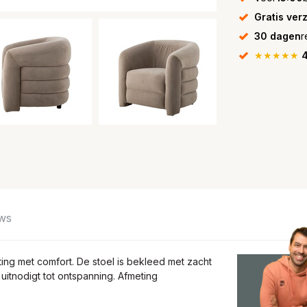
Gratis ver
30 dagen
r
★★★★★
4
ws
hting met comfort. De stoel is bekleed met zacht
uitnodigt tot ontspanning. Afmeting