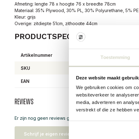
Afmeting: lengte 78 x hoogte 76 x breedte 78cm
Materiaal: 35% Plywood, 30% PL, 30% Polyurethane, 5% PE
Kleur: grijs
Overige: zitdiepte 51cm, zithoogte 44cm
PRODUCTSPECIFICATIES
Artikelnummer
8206
Toestemming
SKU
8206
Deze website maakt gebruik
EAN
57111
We gebruiken cookies om cont
websiteverkeer te analyseren
Reviews
media, adverteren en analys
verstrekt of die ze hebben v
Er zijn nog geen reviews geschreven over dit product..
Schrijf je eigen review