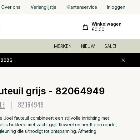
Over ons
Verlanglijstje
Klantenservice
Inloggen
Winkelwagen
€0,00
MERKEN
NIEUW
SALE!
-2026
uteuil grijs - 82064949
Toevoeg
LE
82064949
 Joel fauteuil combineert een stijlvolle inrichting met
el is bekleed met zacht grijs fluweel en heeft een ronde,
euning die uitnodigt tot ontspanning. Afmeting