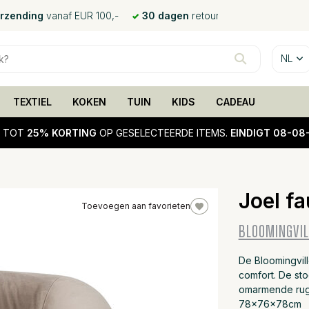
erzending
vanaf EUR 100,-
30 dagen
retour
NL
TEXTIEL
KOKEN
TUIN
KIDS
CADEAU
!
TOT
25% KORTING
OP GESELECTEERDE ITEMS.
EINDIGT 08-08
Joel fa
Toevoegen aan favorieten
25%
BLOOMINGVIL
sale
De Bloomingville
comfort. De sto
omarmende rugl
78x76x78cm