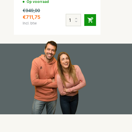
Op voorraad
€949,00
€711,75
Incl. btw