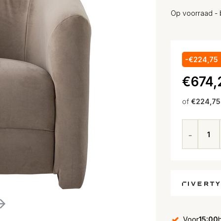
Op voorraad - 
-€224,75
€674,
of
€224,75
Voor
15:00