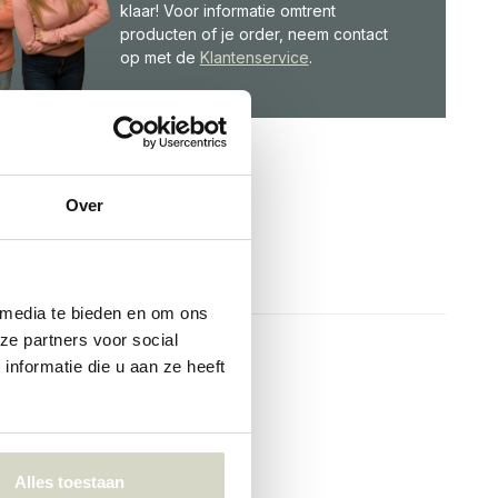
klaar! Voor informatie omtrent
producten of je order, neem contact
op met de
Klantenservice
.
Over
 media te bieden en om ons
ze partners voor social
nformatie die u aan ze heeft
Alles toestaan