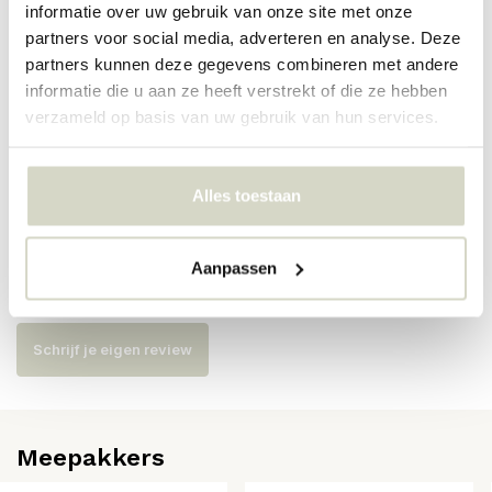
informatie over uw gebruik van onze site met onze
partners voor social media, adverteren en analyse. Deze
Artikelnummer
82073215
partners kunnen deze gegevens combineren met andere
informatie die u aan ze heeft verstrekt of die ze hebben
SKU
82073215
verzameld op basis van uw gebruik van hun services.
EAN
5711173360239
Alles toestaan
Reviews
Aanpassen
Er zijn nog geen reviews geschreven over dit product..
Schrijf je eigen review
Meepakkers