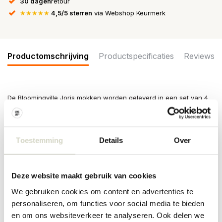
30 dagen
retour
★★★★★
4,5/5 sterren
via Webshop Keurmerk
Productomschrijving
Productspecificaties
Reviews
De Bloomingville Joris mokken worden geleverd in een set van 4
verschillende mokken. Het gelaagde ontwerp toont een
horizontaal kleurverloop met een contrasterende band en een
licht onregelmatige overgangslijn. Afmeting 7x8cm
Toestemming
Details
Over
Afmeting: diameter 7 x hoogte 8cm
Inhoud: 140ml
Materiaal : aardewerk
Kleur: multikleur
Deze website maakt gebruik van cookies
Overige: Door het gebruikte materiaal kunnen er per item
verschillen zijn. Geschikt voor in de vaatwasser, oven en
We gebruiken cookies om content en advertenties te
magnetron.
personaliseren, om functies voor social media te bieden
en om ons websiteverkeer te analyseren. Ook delen we
PRODUCTSPECIFICATIES