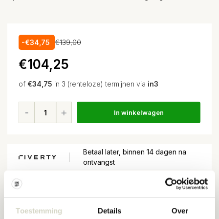
-€34,75
€139,00
€104,25
of
€34,75
in 3 (renteloze) termijnen via
in3
In winkelwagen
Betaal later, binnen 14 dagen na
ontvangst
Voor
15:00
besteld, volgende dag in huis*
Gratis verzending
vanaf EUR 100,-
Toestemming
Details
Over
30 dagen
retour