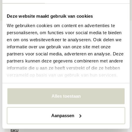
★★★★★
4,5/5 sterren
via Webshop Keurmerk
Deze website maakt gebruik van cookies
We gebruiken cookies om content en advertenties te
Productomschrijving
Productspecificaties
Reviews
personaliseren, om functies voor social media te bieden
en om ons websiteverkeer te analyseren. Ook delen we
informatie over uw gebruik van onze site met onze
partners voor social media, adverteren en analyse. Deze
Hoe leuk is dit? Een poef in de vorm van een paddestoel! De
partners kunnen deze gegevens combineren met andere
Bloomingville Lue poef is gemaakt van hout, mdf en polyester.
Afmeting: D37xH30 cm
informatie die u aan ze heeft verstrekt of die ze hebben
verzameld op basis van uw gebruik van hun services.
Maat:D37xH30 cm
Materiaal: polyester, mdf, hout
Kleur: rood, wit
Alles toestaan
PRODUCTSPECIFICATIES
Aanpassen
Artikelnummer
82048762
SKU