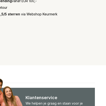
zending
vanaf EUR 100,-
etour
,5/5 sterren
via Webshop Keurmerk
Klantenservice
We helpen je graag en staan voor je