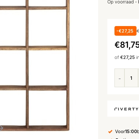
Op voorraad - 
-€27,25
€
€81,7
of
€27,25
i
Voor
15:00