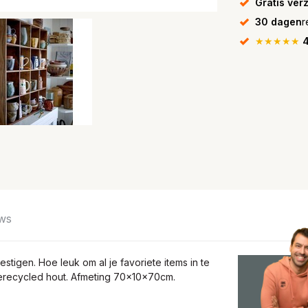
Gratis ver
30 dagen
r
★★★★★
4
ws
tigen. Hoe leuk om al je favoriete items in te
gerecycled hout. Afmeting 70x10x70cm.