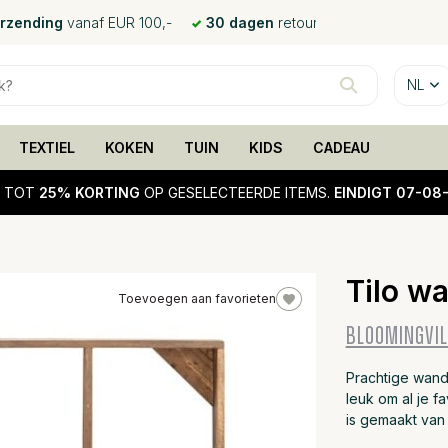
erzending
vanaf EUR 100,-
30 dagen
retour
NL
TEXTIEL
KOKEN
TUIN
KIDS
CADEAU
!
TOT
25% KORTING
OP GESELECTEERDE ITEMS.
EINDIGT 07-08
Tilo w
Toevoegen aan favorieten
25%
BLOOMINGVIL
sale
Prachtige wand
leuk om al je f
is gemaakt van