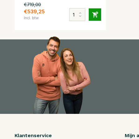
€719,00
€539,25
Incl. btw
Klantenservice
Mijn 