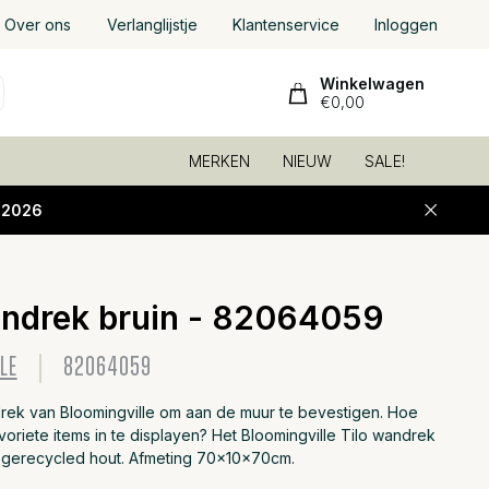
Over ons
Verlanglijstje
Klantenservice
Inloggen
Winkelwagen
€0,00
MERKEN
NIEUW
SALE!
-2026
andrek bruin - 82064059
Toevoeg
LE
82064059
rek van Bloomingville om aan de muur te bevestigen. Hoe
avoriete items in te displayen? Het Bloomingville Tilo wandrek
 gerecycled hout. Afmeting 70x10x70cm.