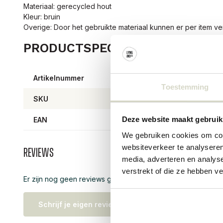
Materiaal: gerecycled hout
Kleur: bruin
Overige: Door het gebruikte materiaal kunnen er per item ve
PRODUCTSPECIFICATIES
Artikelnummer
8206
Toestemming
SKU
Deze website maakt gebruik
EAN
57111
We gebruiken cookies om cont
websiteverkeer te analyseren
Reviews
media, adverteren en analys
verstrekt of die ze hebben v
Er zijn nog geen reviews geschreven over dit product..
Schrijf je eigen review