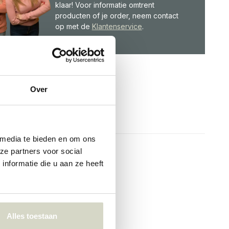
klaar! Voor informatie omtrent
producten of je order, neem contact
op met de
Klantenservice
.
Over
 media te bieden en om ons
ze partners voor social
nformatie die u aan ze heeft
Alles toestaan