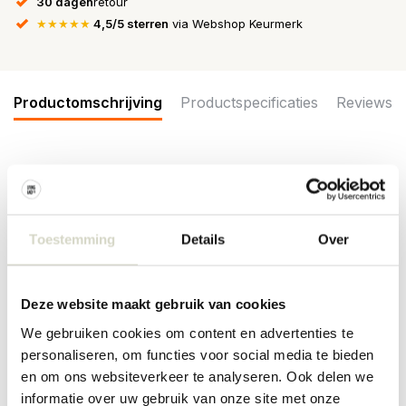
30 dagen
retour
★★★★★
4,5/5 sterren
via Webshop Keurmerk
Productomschrijving
Productspecificaties
Reviews
De Bloomingville Woodsby borden worden geleverd in een set van
4 stuks. Elk bord is versierd met een handgeschilderd
houtnerfpatroon. Het oppervlak is gedetailleerd met reliëflijnen.
Afmeting Ø16x1,5cm
Toestemming
Details
Over
Afmeting: diameter 16 x hoogte 1,5cm
Materiaal: aardewerk
Kleur: groen
Deze website maakt gebruik van cookies
Overige: Geschikt voor in de vaatwasser, oven en magnetron. Per
item kunnen er verschillen zijn.
We gebruiken cookies om content en advertenties te
personaliseren, om functies voor social media te bieden
PRODUCTSPECIFICATIES
en om ons websiteverkeer te analyseren. Ook delen we
informatie over uw gebruik van onze site met onze