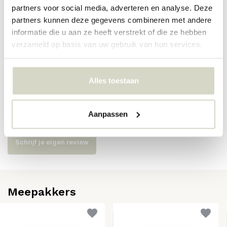
partners voor social media, adverteren en analyse. Deze
Artikelnummer
82063486
partners kunnen deze gegevens combineren met andere
SKU
82063486
informatie die u aan ze heeft verstrekt of die ze hebben
verzameld op basis van uw gebruik van hun services.
EAN
5711173361007
Alles toestaan
Reviews
Aanpassen
Er zijn nog geen reviews geschreven over dit product..
Schrijf je eigen review
Meepakkers