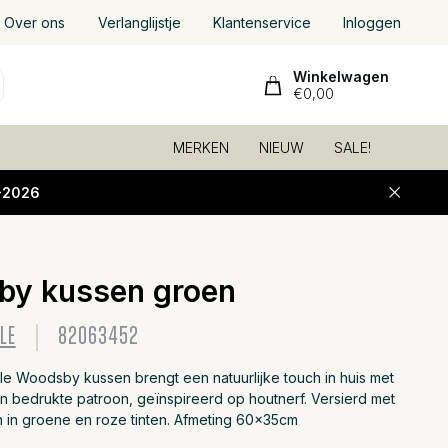
Over ons
Verlanglijstje
Klantenservice
Inloggen
Winkelwagen
€0,00
MERKEN
NIEUW
SALE!
-2026
y kussen groen
Toevoeg
LE
82063452
le Woodsby kussen brengt een natuurlijke touch in huis met
n bedrukte patroon, geïnspireerd op houtnerf. Versierd met
n in groene en roze tinten. Afmeting 60x35cm