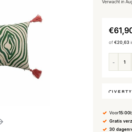
Verwacht in Au
€61,9
of
€20,63
Voor
15:00
Gratis ver
30 dagen
r