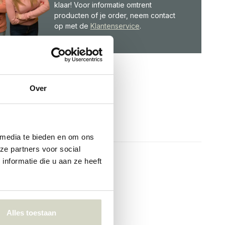
klaar! Voor informatie omtrent
producten of je order, neem contact
op met de
Klantenservice
.
Over
 media te bieden en om ons
ze partners voor social
nformatie die u aan ze heeft
Alles toestaan