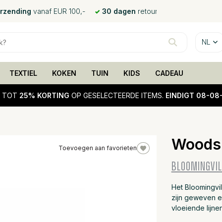
erzending
vanaf EUR 100,-
30 dagen
retour
NL
TEXTIEL
KOKEN
TUIN
KIDS
CADEAU
!
TOT
25% KORTING
OP GESELECTEERDE ITEMS.
EINDIGT 08-08
Woodsb
Toevoegen aan favorieten
BLOOMINGVIL
Het Bloomingvil
zijn geweven e
vloeiende lijne