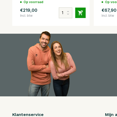
Op voorraad
Op voo
€219,00
€67,90
Incl. btw
Incl. btw
Klantenservice
Mijn 