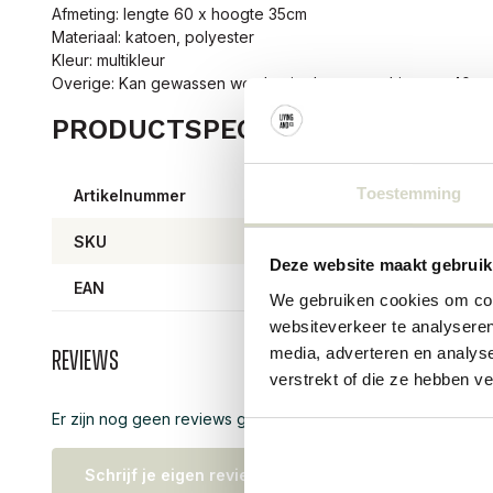
Afmeting: lengte 60 x hoogte 35cm
Materiaal: katoen, polyester
Kleur: multikleur
Overige: Kan gewassen worden in de wasmachine om 40 gr
PRODUCTSPECIFICATIES
Toestemming
Artikelnummer
82063
SKU
82063
Deze website maakt gebruik
EAN
57111
We gebruiken cookies om cont
websiteverkeer te analyseren
media, adverteren en analys
Reviews
verstrekt of die ze hebben v
Er zijn nog geen reviews geschreven over dit product..
Schrijf je eigen review