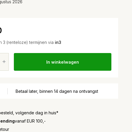
gustus 2026
0
in 3 (renteloze) termijnen via
in3
In winkelwagen
Betaal later, binnen 14 dagen na ontvangst
besteld, volgende dag in huis*
zending
vanaf EUR 100,-
etour