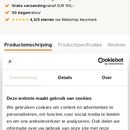
Gratis verzending
vanaf EUR 100,-
30 dagen
retour
★★★★★
4,5/5 sterren
via Webshop Keurmerk
Productomschrijving
Productspecificaties
Reviews
De Broste Copenhagen Hanna wanddecoratie is beschikbaar in
twee kleuren. Leuk om aan de wand te hangen maar kan ook als
Toestemming
Details
Over
decoratie schaal gebruikt worden. Gemaakt van zeegras en
katoen. Afmeting Ø42x8cm
Afmeting: diameter 42 x hoogte 8cm
Deze website maakt gebruik van cookies
Materiaal: katoen, zeegras
Kleur: groen
We gebruiken cookies om content en advertenties te
personaliseren, om functies voor social media te bieden
PRODUCTSPECIFICATIES
en om ons websiteverkeer te analyseren. Ook delen we
informatie over uw gebruik van onze site met onze