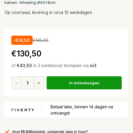
katoen. Afmeting Ø42x8cm
Op voorraad, levering in circa 10 werkdagen
-€14,50
€145,00
€130,50
of
€43,50
in 3 (renteloze) termijnen via
in3
In winkelwagen
Betaal later, binnen 14 dagen na
ontvangst
Voor
15:00
besteld, volgende dag in huis*