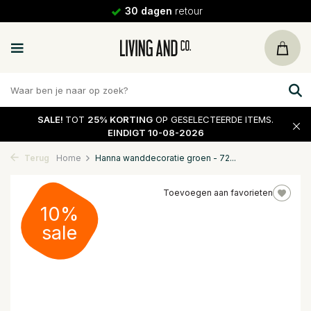
30 dagen
retour
SALE!
TOT
25% KORTING
OP GESELECTEERDE ITEMS.
EINDIGT 10-08-2026
Terug
Home
Hanna wanddecoratie groen - 72...
Toevoegen aan favorieten
10%
sale