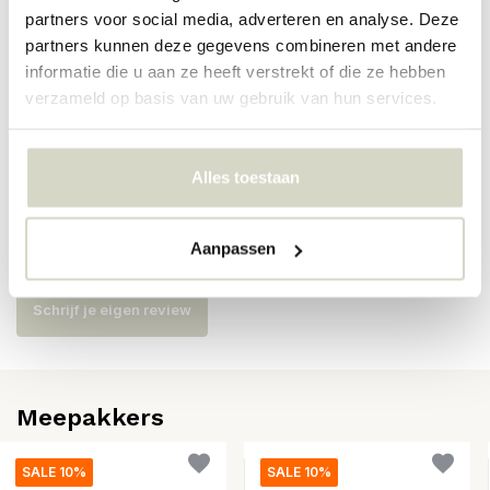
partners voor social media, adverteren en analyse. Deze
Artikelnummer
72010002
partners kunnen deze gegevens combineren met andere
SKU
informatie die u aan ze heeft verstrekt of die ze hebben
verzameld op basis van uw gebruik van hun services.
EAN
5710688208371
Alles toestaan
Reviews
Aanpassen
Er zijn nog geen reviews geschreven over dit product..
Schrijf je eigen review
Meepakkers
SALE 10%
SALE 10%