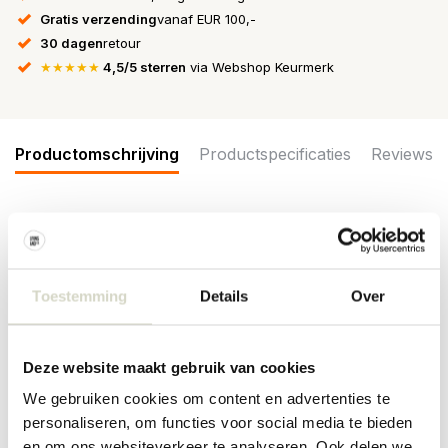
Gratis verzending
vanaf EUR 100,-
30 dagen
retour
★★★★★
4,5/5 sterren
via Webshop Keurmerk
Productomschrijving
Productspecificaties
Reviews
De Hue serie van Broste Copenhagen bestaat uit verschillende
soorten glaswerk. Allemaal gemaakt van mond geblazen glas. De
Broste Copenhagen Hue karaf is beschikbaar in 3 verschillende
kleuren. Afmeting Ø10,8x24cm, inhoud 110cl
Toestemming
Details
Over
Afmeting:Ø10,8 x hoogte 24cm
Inhoud: 110cl
Deze website maakt gebruik van cookies
Materiaal: mond geblazen glas
Kleur: clear, turquoise
We gebruiken cookies om content en advertenties te
personaliseren, om functies voor social media te bieden
en om ons websiteverkeer te analyseren. Ook delen we