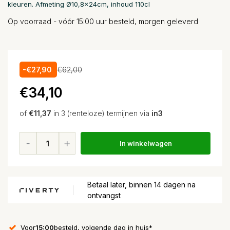
kleuren. Afmeting Ø10,8x24cm, inhoud 110cl
Op voorraad - vóór 15:00 uur besteld, morgen geleverd
-€27,90
€62,00
€34,10
of
€11,37
in 3 (renteloze) termijnen via
in3
In winkelwagen
Betaal later, binnen 14 dagen na
ontvangst
Voor
15:00
besteld, volgende dag in huis*