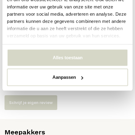
PRODUCTSPECIFICATIES
informatie over uw gebruik van onze site met onze
partners voor social media, adverteren en analyse. Deze
partners kunnen deze gegevens combineren met andere
Artikelnummer
14496252
informatie die u aan ze heeft verstrekt of die ze hebben
verzameld op basis van uw gebruik van hun services.
SKU
14496252
EAN
5710688206094
Alles toestaan
Reviews
Aanpassen
Er zijn nog geen reviews geschreven over dit product..
Schrijf je eigen review
Meepakkers