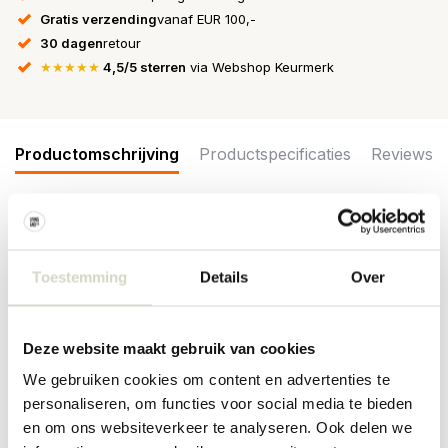
Gratis verzending
vanaf EUR 100,-
30 dagen
retour
★★★★★
4,5/5 sterren
via Webshop Keurmerk
Productomschrijving
Productspecificaties
Reviews
De Broste Copenhagen Limfjord glazen zijn beschikbaar in
verschillende kleuren en afmetingen. Allemaal gemaakt van mond
geblazen glas. De glazen worden geleverd in een set van 12
Toestemming
Details
Over
stuks. Ø9XH10,7CM , 35cl
Afmeting: Ø9XH10,7CM 35CL
Deze website maakt gebruik van cookies
Materiaal: mond geblazen glas
Kleur: grijs
We gebruiken cookies om content en advertenties te
personaliseren, om functies voor social media te bieden
PRODUCTSPECIFICATIES
en om ons websiteverkeer te analyseren. Ook delen we