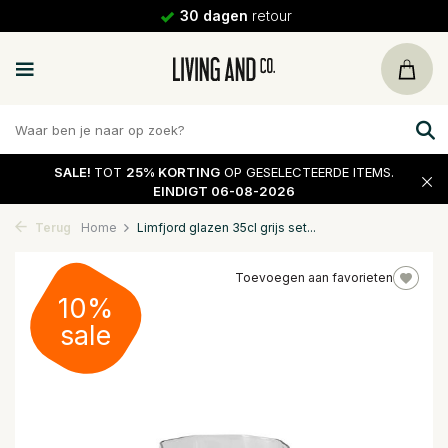
30 dagen
retour
SALE!
TOT
25% KORTING
OP GESELECTEERDE ITEMS.
EINDIGT 06-08-2026
Terug
Home
Limfjord glazen 35cl grijs set...
Toevoegen aan favorieten
10%
sale