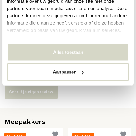
informatie over uw gebruik van onze site met onze
partners voor social media, adverteren en analyse. Deze
Artikelnummer
14496226
partners kunnen deze gegevens combineren met andere
informatie die u aan ze heeft verstrekt of die ze hebben
SKU
14496226
verzameld op basis van uw gebruik van hun services.
EAN
5710688199549
Alles toestaan
Reviews
Aanpassen
Er zijn nog geen reviews geschreven over dit product..
Schrijf je eigen review
Meepakkers