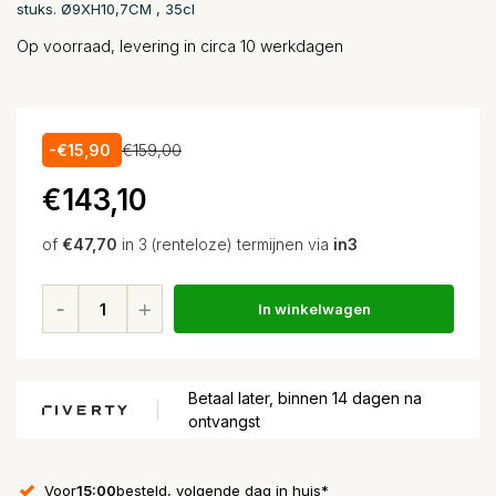
stuks. Ø9XH10,7CM , 35cl
Op voorraad, levering in circa 10 werkdagen
-€15,90
€159,00
€143,10
of
€47,70
in 3 (renteloze) termijnen via
in3
In winkelwagen
Betaal later, binnen 14 dagen na
ontvangst
Voor
15:00
besteld, volgende dag in huis*