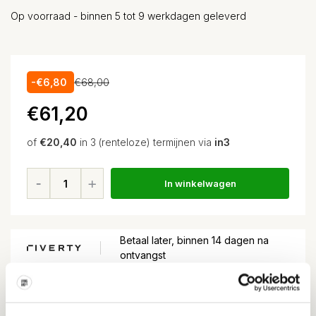
Op voorraad - binnen 5 tot 9 werkdagen geleverd
-€6,80
€68,00
€61,20
of
€20,40
in 3 (renteloze) termijnen via
in3
In winkelwagen
Betaal later, binnen 14 dagen na
ontvangst
Voor
15:00
besteld, volgende dag in huis*
Gratis verzending
vanaf EUR 100,-