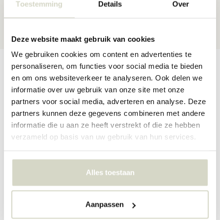
Toestemming
Details
Over
30 dagen
retour
★★★★★
4,5/5 sterren
via Webshop Keurmerk
Deze website maakt gebruik van cookies
We gebruiken cookies om content en advertenties te
Productomschrijving
Productspecificaties
Reviews
personaliseren, om functies voor social media te bieden
en om ons websiteverkeer te analyseren. Ook delen we
informatie over uw gebruik van onze site met onze
partners voor social media, adverteren en analyse. Deze
Marmeren kandelaar van Broste Copenhagen. De Broste
partners kunnen deze gegevens combineren met andere
Copenhagen Torus kandelaar is beschikbaar in twee kleuren en
informatie die u aan ze heeft verstrekt of die ze hebben
heeft een afmeting van Ø17,5x5cm.
verzameld op basis van uw gebruik van hun services.
Afmeting: diameter 17,5 x hoogte 5cm
Materiaal: marmer
Kleur: zwart
Alles toestaan
PRODUCTSPECIFICATIES
Aanpassen