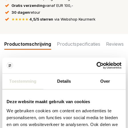
Gratis verzending
vanaf EUR 100,-
30 dagen
retour
★★★★★
4,5/5 sterren
via Webshop Keurmerk
Productomschrijving
Productspecificaties
Reviews
De House Doctor Pion borden zijn een plaatje om te zien! De
borden hebben een robuuste look en zijn perfect te combineren
met al het House Doctor servies. De borden zijn gemaakt van
Toestemming
Details
Over
porselein en worden geleverd in een set van 6 stuks.
Maat:h: 2.5 cm, dia: 16.5 cm
Materiaal: porselein
Deze website maakt gebruik van cookies
Kleur: wit/grijs
We gebruiken cookies om content en advertenties te
Overige: geschikt voor de vaatwasser en magnetron.
personaliseren, om functies voor social media te bieden
PRODUCTSPECIFICATIES
en om ons websiteverkeer te analyseren. Ook delen we