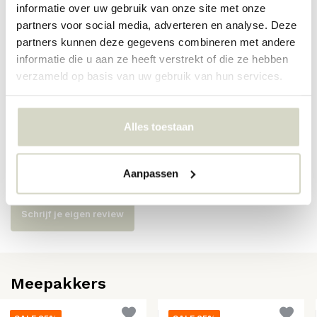
informatie over uw gebruik van onze site met onze
partners voor social media, adverteren en analyse. Deze
Artikelnummer
206260103
partners kunnen deze gegevens combineren met andere
SKU
206260103
informatie die u aan ze heeft verstrekt of die ze hebben
verzameld op basis van uw gebruik van hun services.
EAN
5707644719620
Alles toestaan
Reviews
Aanpassen
Er zijn nog geen reviews geschreven over dit product..
Schrijf je eigen review
Meepakkers