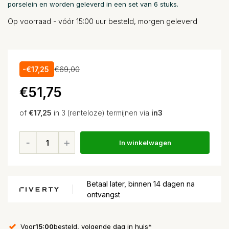
porselein en worden geleverd in een set van 6 stuks.
Op voorraad - vóór 15:00 uur besteld, morgen geleverd
-€17,25
€69,00
€51,75
of
€17,25
in 3 (renteloze) termijnen via
in3
In winkelwagen
Betaal later, binnen 14 dagen na
ontvangst
Voor
15:00
besteld, volgende dag in huis*