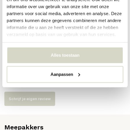
PRODUCTSPECIFICATIES
informatie over uw gebruik van onze site met onze
partners voor social media, adverteren en analyse. Deze
partners kunnen deze gegevens combineren met andere
Artikelnummer
206260241
informatie die u aan ze heeft verstrekt of die ze hebben
verzameld op basis van uw gebruik van hun services.
SKU
206260241
EAN
5707644868922
Alles toestaan
Reviews
Aanpassen
Er zijn nog geen reviews geschreven over dit product..
Schrijf je eigen review
Meepakkers