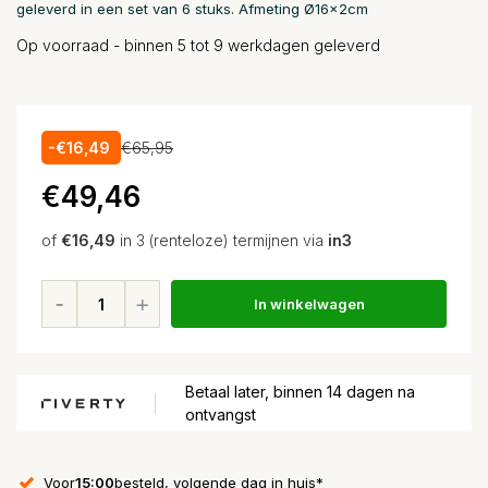
geleverd in een set van 6 stuks. Afmeting Ø16x2cm
Op voorraad - binnen 5 tot 9 werkdagen geleverd
-€16,49
€65,95
€49,46
of
€16,49
in 3 (renteloze) termijnen via
in3
In winkelwagen
Betaal later, binnen 14 dagen na
ontvangst
Voor
15:00
besteld, volgende dag in huis*