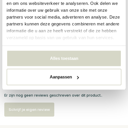
en om ons websiteverkeer te analyseren. Ook delen we
informatie over uw gebruik van onze site met onze
PRODUCTSPECIFICATIES
partners voor social media, adverteren en analyse. Deze
partners kunnen deze gegevens combineren met andere
informatie die u aan ze heeft verstrekt of die ze hebben
Artikelnummer
206100301
verzameld op basis van uw gebruik van hun services.
SKU
Alles toestaan
EAN
5707644516663
Aanpassen
Reviews
Er zijn nog geen reviews geschreven over dit product..
Schrijf je eigen review